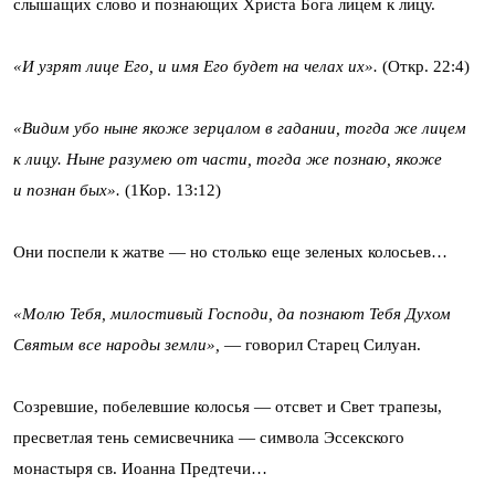
слышащих слово и познающих Христа Бога лицем к лицу.
«И узрят лице Его, и имя Его будет на челах их».
(Откр. 22:4)
«Видим убо ныне якоже зерцалом в гадании, тогда же лицем
к лицу. Ныне разумею от части, тогда же познаю, якоже
и познан бых».
(1Кор. 13:12)
Они поспели к жатве — но столько еще зеленых колосьев…
«Молю Тебя, милостивый Господи, да познают Тебя Духом
Святым все народы земли»,
— говорил Старец Силуан.
Созревшие, побелевшие колосья — отсвет и Свет трапезы,
пресветлая тень семисвечника — символа Эссекского
монастыря св. Иоанна Предтечи…