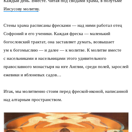
Каждый день. Вместе. Читая под сводами храма, в полутьме
Иисусову молитву
.
Стены храма расписаны фресками — над ними работал отец
Софроний и его ученики. Каждая фреска — маленький
богословский трактат, она заставляет думать, возвышает
ум к богомыслию — и далее — к молитве. К молитве вместе
с насельниками и насельницами этого удивительного
православного монастыря на юге Англии, среди полей, зарослей
ежевики и яблоневых садов…
Итак, мы молитвенно стоим перед фреской-иконой, написанной
над алтарным пространством.