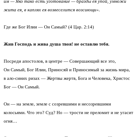
им — Яко тако есть уготование — бразды ея упой, умножи
жита ея, в каплях ея возвеселится возсиющи».
Где же Бог Илии — Он Самый? (4 Цар. 2:14)
Жив Господь и жива душа твоя! не оставлю тебя.
Посреди апостолов, в центре — Совершающий все это,
Он Самый, Бог Илии, Приносяй и Приносимый за жизнь мира,
в ало-синих ризах — Жертвы жертв, Бога и Человека, Христос
Бог — Он Самый.
Он — на земле, земле с созревшими и несозревшими
колосьями. Что это? Суд? Но — трости не преломит и не угасит
огня…