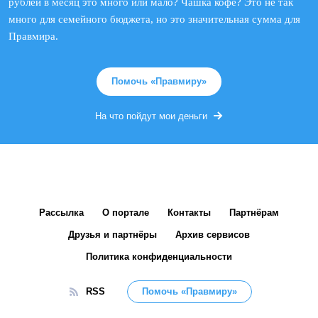
рублей в месяц это много или мало? Чашка кофе? Это не так
много для семейного бюджета, но это значительная сумма для
Правмира.
Помочь «Правмиру»
На что пойдут мои деньги
Рассылка
О портале
Контакты
Партнёрам
Друзья и партнёры
Архив сервисов
Политика конфиденциальности
RSS
Помочь «Правмиру»