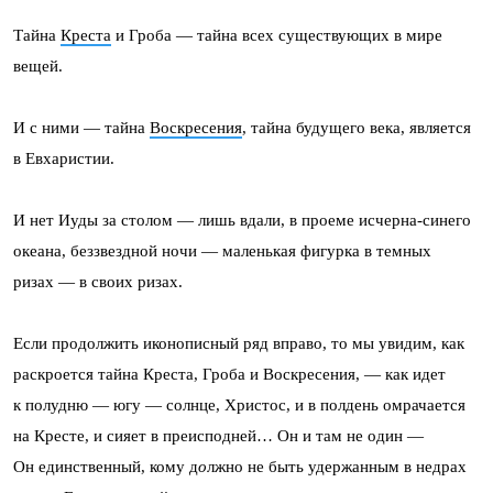
Тайна
Креста
и Гроба — тайна всех существующих в мире
вещей.
И с ними — тайна
Воскресения
, тайна будущего века, является
в Евхаристии.
И нет Иуды за столом — лишь вдали, в проеме исчерна-синего
океана, беззвездной ночи — маленькая фигурка в темных
ризах — в своих ризах.
Если продолжить иконописный ряд вправо, то мы увидим, как
раскроется тайна Креста, Гроба и Воскресения, — как идет
к полудню — югу — солнце, Христос, и в полдень омрачается
на Кресте, и сияет в преисподней… Он и там не один —
Он единственный, кому д
о
лжно не быть удержанным в недрах