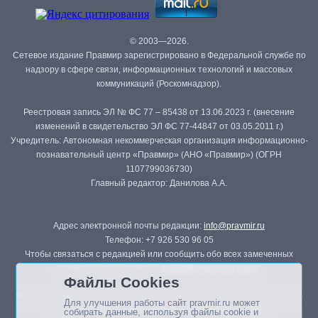
© 2003—2026.
Сетевое издание Правмир зарегистрировано в Федеральной службе по
надзору в сфере связи, информационных технологий и массовых
коммуникаций (Роскомнадзор).
Реестровая запись ЭЛ № ФС 77 – 85438 от 13.06.2023 г. (внесение
изменений в свидетельство ЭЛ ФС 77-44847 от 03.05.2011 г.)
Учредитель: Автономная некоммерческая организация информационно-
познавательный центр «Правмир» (АНО «Правмир») (ОГРН
1107799036730)
Главный редактор: Данилова А.А.
Адрес электронной почты редакции:
info@pravmir.ru
Телефон: +7 926 530 96 05
Чтобы связаться с редакцией или сообщить обо всех замеченных
ошибках, воспользуйтесь
формой обратной связи
.
Файлы Cookies
Републикация материалов сайта в печатных изданиях (книгах, прессе)
Для улучшения работы сайт pravmir.ru может
возможна только с письменного разрешения редакции.
собирать данные, используя файлы cookie и