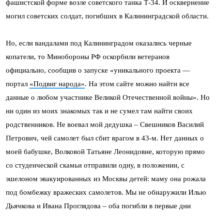
фашистской форме возле советского танка Т-34. И осквернение
могил советских солдат, погибших в Калининградской области.
Но, если вандалами под Калининградом оказались черные
копатели, то Минобороны РФ оскорбили ветеранов
официально, сообщив о запуске «уникального проекта —
портал
«Подвиг народа»
. На этом сайте можно найти все
данные о любом участнике Великой Отечественной войны». Но
ни один из моих знакомых так и не сумел там найти своих
родственников. Не воевал мой дедушка – Свешников Василий
Петрович, чей самолет был сбит врагом в 43-м. Нет данных о
моей бабушке, Волковой Татьяне Леонидовне, которую прямо
со студенческой скамьи отправили одну, в положении, с
эшелоном эвакуированных из Москвы детей: маму она рожала
под бомбежку вражеских самолетов. Мы не обнаружили Илью
Дьячкова и Ивана Проглядова – оба погибли в первые дни