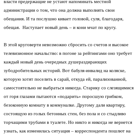
власти предержащие не устают напоминать местной
администрации о том, что она должна выполнять свои
обещания. И та послушно кивает головой, суля, благодаря,
обещая. Наступает новый день – и кони мчат по кругу.
В этой круговерти невозможно сбросить со счетов и высокое
телевизионное начальство: в погоне за рейтингами оно требует
каждый новый день очередных душераздирающих
зубодробительных историй. Вот бабуля-инвалид на коляске,
которую хотят поселить в сарай, откуда ей, парализованной,
самостоятельно не выбраться никогда. Старику со слезящимися
от горя глазами пытаются «подарить» поросшую грибком,
безоконную комнату в коммуналке. Другому дали квартиру,
состоящую из голых бетонных стен, без пола и со стыдливо
торчащими трубами в туалете. Но никто и никогда не вернется
узнать, как изменилась ситуация – корреспондента пошлют на