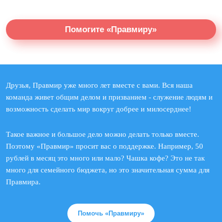
Помогите «Правмиру»
Друзья, Правмир уже много лет вместе с вами. Вся наша
команда живет общим делом и призванием - служение людям и
возможность сделать мир вокруг добрее и милосерднее!
Такое важное и большое дело можно делать только вместе.
Поэтому «Правмир» просит вас о поддержке. Например, 50
рублей в месяц это много или мало? Чашка кофе? Это не так
много для семейного бюджета, но это значительная сумма для
Правмира.
Помочь «Правмиру»