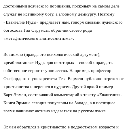
достойными всяческого порицания, поскольку на самом деле
служат не истинному богу, а злобному демиургу. Поэтому
«Евангелие Иуды» предлагает нам, говоря словами иудейского
богослова Гая Струмсы, образчик своего рода
«метафизического анитисемитизма».
Возможно (правда это психологический аргумент),
«реабилитация» Иуды для некоторых – способ оправдать
собственное вероотступничество. Например, профессор
Оксфордского университета Геза Вермеш публично отрекся от
христианства и перешел в иудаизм. Другой яркий пример —
Барт Эрман, составивший комментарий к тексту «Евангелия».
Книги Эрмана сегодня популярны на Западе, а в последнее
время начинают активно издаваться на русском языке.
Эрман обратился в христианство в подростковом возрасте и