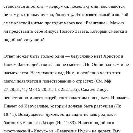
становятся апостолы – недоумки, поскольку они поклоняются
не тому, которому нужно, божеству. Этот язвительный и колкий
смех красной нитью проходит через все «Евангелие». Можно
ли представить себе Иисуса Нового Завета, Который смеется в
подобной ситуации?
Ответ может быть только один — безусловно нет! Христос в
Новом Завете действительно не смеется. Но Он ни над кем и не
насмехается. Насмехаются над Ним, и особенно часто этот
глагол появляется в повествовании о страстях (См. Мф
27:29,31,41; Мк 15:20,31; Лк 23:11,35). Сам же Иисус
непрестанно милует людей, сострадает им и исцеляет. И плачет.
Плачет об Иерусалиме, который должен быть разрушен (Лк
19:41). Возмущается духом, когда видит печаль родных и
близких умершего Лазаря (Ин 11:33). Ничего подобного
гностический «Иисус» из «Евангелия Иуды» не делает. Ему