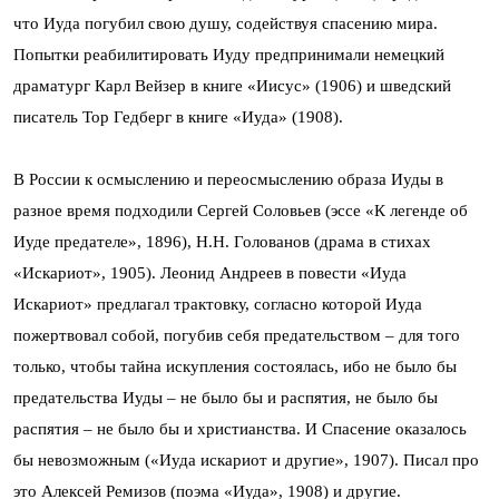
что Иуда погубил свою душу, содействуя спасению мира.
Попытки реабилитировать Иуду предпринимали немецкий
драматург Карл Вейзер в книге «Иисус» (1906) и шведский
писатель Тор Гедберг в книге «Иуда» (1908).
В России к осмыслению и переосмыслению образа Иуды в
разное время подходили Сергей Соловьев (эссе «К легенде об
Иуде предателе», 1896), Н.Н. Голованов (драма в стихах
«Искариот», 1905). Леонид Андреев в повести «Иуда
Искариот» предлагал трактовку, согласно которой Иуда
пожертвовал собой, погубив себя предательством – для того
только, чтобы тайна искупления состоялась, ибо не было бы
предательства Иуды – не было бы и распятия, не было бы
распятия – не было бы и христианства. И Спасение оказалось
бы невозможным («Иуда искариот и другие», 1907). Писал про
это Алексей Ремизов (поэма «Иуда», 1908) и другие.