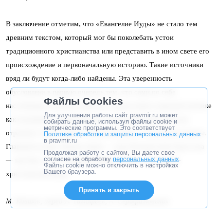
В заключение отметим, что «Евангелие Иуды» не стало тем
древним текстом, который мог бы поколебать устои
традиционного христианства или представить в ином свете его
происхождение и первоначальную историю. Такие источники
вряд ли будут когда-либо найдены. Эта уверенность
обусловлена в первую очередь тем, что сами по себе
Файлы Cookies
настойчивые попытки найти их и представить широкой публике
Для улучшения работы сайт pravmir.ru может
как подлинные свидетельства о настоящем христианстве
собирать данные, используя файлы cookie и
метрические программы. Это соответствует
отражают определенное умонастроение, а не реальные факты.
Политике обработки и защиты персональных данных
в pravmir.ru
Главный же факт Православия — чудо Воскресения Христова
Продолжая работу с сайтом, Вы даете свое
согласие на обработку
персональных данных
.
— как был, так и останется непреложным основанием
Файлы cookie можно отключить в настройках
Вашего браузера.
христианской веры.
Принять и закрыть
М. Ковшов, иерей А. Тимофеев, А. Серафимовская