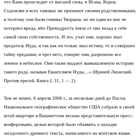
что Каин происходит от высшей силы, и Исава, Корея,
Содомлян и всех таковых же признают своими родственниками,
и поэтому они были гонимы Творцом, но ни один из них не
потерпел вреда, ибо Премудрость взяла от них назад к себе
самой свою собственность. И это, учат они, хорошо знал
предатель Иуда, и так как он только знал истину, то и совершил
тайну предания, и чрез него, говорят они, разрешено все
земное и небесное. Они также выдают вымышленную историю
такого рода, называя Евангелием Иуды…» (Ириней Лионский.
Против ересей. Книга I, 31, 1 — 2)
Тем не менее, 6 апреля 2006 г., за несколько дней до Пасхи,
Национальное географическое общество США собрало в своей
штаб-квартире в Вашингтоне весьма представительную пресс-
конференцию, целью которой было объявить о находке
загадочного древнего текста, написанного на коптском языке.