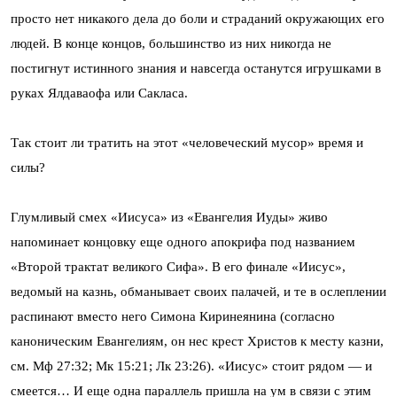
просто нет никакого дела до боли и страданий окружающих его
людей. В конце концов, большинство из них никогда не
постигнут истинного знания и навсегда останутся игрушками в
руках Ялдаваофа или Сакласа.
Так стоит ли тратить на этот «человеческий мусор» время и
силы?
Глумливый смех «Иисуса» из «Евангелия Иуды» живо
напоминает концовку еще одного апокрифа под названием
«Второй трактат великого Сифа». В его финале «Иисус»,
ведомый на казнь, обманывает своих палачей, и те в ослеплении
распинают вместо него Симона Киринеянина (согласно
каноническим Евангелиям, он нес крест Христов к месту казни,
см. Мф 27:32; Мк 15:21; Лк 23:26). «Иисус» стоит рядом — и
смеется… И еще одна параллель пришла на ум в связи с этим