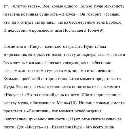
эту «благую весть». Все, кроме одного. Только Иуде Искариоту
известна истинная сущность «Иисуса». Он говорит: «Я знаю,
кто Ты и откуда Ты пришел. Ты из бессмертного эона Барбело.
И недостоин я произнести имя Пославшего Тебя»(9).
После этого «Иисус» начинает открывать Иуде тайны
мироздания, которые, согласно тексту апокрифа, заключаются в
бесконечных космологических спекуляциях с небесными
сферами, ангельскими существами, эонами и т.п. вещами.
Кульминацией всей истории становится момент предательства
Иуды. Его цель и смысл становится понятным из слов самого
«Иисуса»: «Но ты превзойдешь их всех. Ибо ты принесешь в
жертву мужа, облекающего Меня»(10). Иными словами, смерть
предстает в «Евангелии» как момент освобождения
«внутренней духовной личности»(11) от оков связывающей ее
плоти. Для «Иисуса» из «Евангелия Иуды» это всего лишь