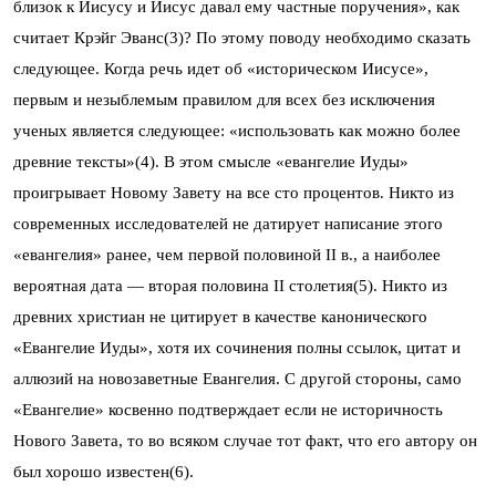
близок к Иисусу и Иисус давал ему частные поручения», как
считает Крэйг Эванс(3)? По этому поводу необходимо сказать
следующее. Когда речь идет об «историческом Иисусе»,
первым и незыблемым правилом для всех без исключения
ученых является следующее: «использовать как можно более
древние тексты»(4). В этом смысле «евангелие Иуды»
проигрывает Новому Завету на все сто процентов. Никто из
современных исследователей не датирует написание этого
«евангелия» ранее, чем первой половиной II в., а наиболее
вероятная дата — вторая половина II столетия(5). Никто из
древних христиан не цитирует в качестве канонического
«Евангелие Иуды», хотя их сочинения полны ссылок, цитат и
аллюзий на новозаветные Евангелия. С другой стороны, само
«Евангелие» косвенно подтверждает если не историчность
Нового Завета, то во всяком случае тот факт, что его автору он
был хорошо известен(6).