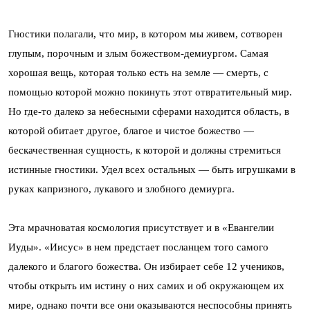
Гностики полагали, что мир, в котором мы живем, сотворен
глупым, порочным и злым божеством-демиургом. Самая
хорошая вещь, которая только есть на земле — смерть, с
помощью которой можно покинуть этот отвратительный мир.
Но где-то далеко за небесными сферами находится область, в
которой обитает другое, благое и чистое божество —
бескачественная сущность, к которой и должны стремиться
истинные гностики. Удел всех остальных — быть игрушками в
руках капризного, лукавого и злобного демиурга.
Эта мрачноватая космология присутствует и в «Евангелии
Иуды». «Иисус» в нем предстает посланцем того самого
далекого и благого божества. Он избирает себе 12 учеников,
чтобы открыть им истину о них самих и об окружающем их
мире, однако почти все они оказываются неспособны принять