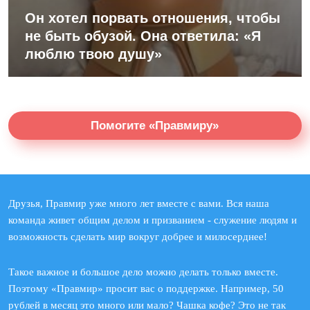
Он хотел порвать отношения, чтобы
не быть обузой. Она ответила: «Я
люблю твою душу»
Помогите «Правмиру»
Друзья, Правмир уже много лет вместе с вами. Вся наша
команда живет общим делом и призванием - служение людям и
возможность сделать мир вокруг добрее и милосерднее!
Такое важное и большое дело можно делать только вместе.
Поэтому «Правмир» просит вас о поддержке. Например, 50
рублей в месяц это много или мало? Чашка кофе? Это не так