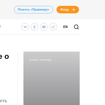
Помочь «Правмиру»
Фонд
EN
е о
НУЖНА ПОМОЩЬ
еть