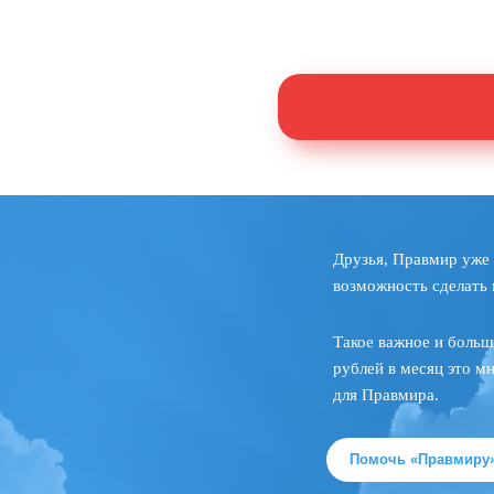
Друзья, Правмир уже 
возможность сделать 
Такое важное и больш
рублей в месяц это м
для Правмира.
Помочь «Правмиру