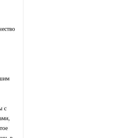
чество
ьшим
ы с
ами,
тое
ии, в