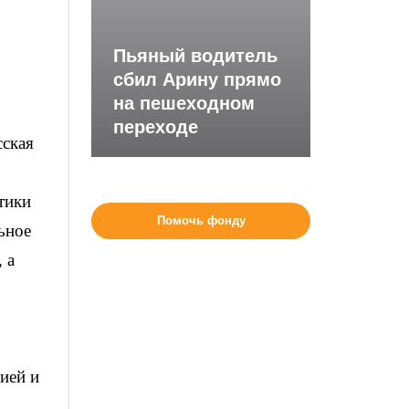
Пьяный водитель
сбил Арину прямо
на пешеходном
переходе
сская
тики
Помочь фонду
ьное
 а
ией и