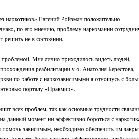
без наркотиков» Евгений Ройзман положительно
однако, по его мнению, проблему наркомании сотрудни
т решить не в состоянии.
й проблемой. Мне лично приходилось видеть людей,
прохождения реабилитации у о. Анатолия Берестова,
еркви по работе с наркозависимыми я отношусь с бол
 интервью порталу «Правмир».
решит всех проблем, так как основные трудности связан
т на данный момент ни эффективно бороться с наркотик
бы помочь зависимым, необходимо обеспечить им закры
ов. Если это будет сделано, эффективность реабилитац