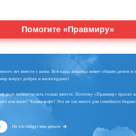
Помогите «Правмиру»
много лет вместе с вами. Вся наша команда живет общим делом и 
мир вокруг добрее и милосерднее!
ое дело можно делать только вместе. Поэтому «Правмир» просит в
ного или мало? Чашка кофе? Это не так много для семейного бюджет
»
На что пойдут мои деньги