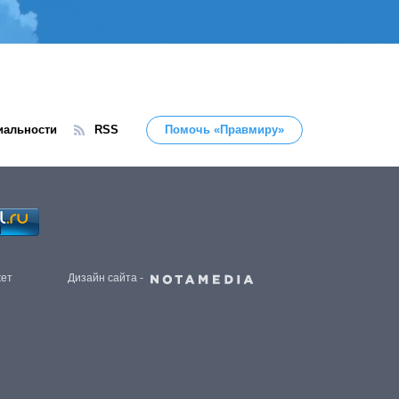
иальности
RSS
Помочь «Правмиру»
жет
Дизайн сайта -