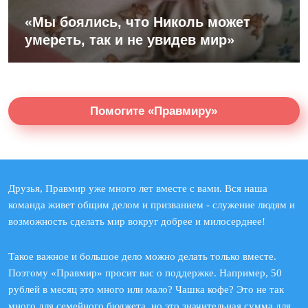
«Мы боялись, что Николь может
умереть, так и не увидев мир»
Помогите «Правмиру»
Друзья, Правмир уже много лет вместе с вами. Вся наша
команда живет общим делом и призванием - служение людям и
возможность сделать мир вокруг добрее и милосерднее!
Такое важное и большое дело можно делать только вместе.
Поэтому «Правмир» просит вас о поддержке. Например, 50
рублей в месяц это много или мало? Чашка кофе? Это не так
много для семейного бюджета, но это значительная сумма для