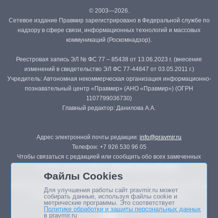
© 2003—2026.
Сетевое издание Правмир зарегистрировано в Федеральной службе по
надзору в сфере связи, информационных технологий и массовых
коммуникаций (Роскомнадзор).
Реестровая запись ЭЛ № ФС 77 – 85438 от 13.06.2023 г. (внесение
изменений в свидетельство ЭЛ ФС 77-44847 от 03.05.2011 г.)
Учредитель: Автономная некоммерческая организация информационно-
познавательный центр «Правмир» (АНО «Правмир») (ОГРН
1107799036730)
Главный редактор: Данилова А.А.
Адрес электронной почты редакции:
info@pravmir.ru
Телефон: +7 926 530 96 05
Чтобы связаться с редакцией или сообщить обо всех замеченных
ошибках, воспользуйтесь
формой обратной связи
.
Файлы Cookies
Републикация материалов сайта в печатных изданиях (книгах, прессе)
Для улучшения работы сайт pravmir.ru может
возможна только с письменного разрешения редакции.
собирать данные, используя файлы cookie и
метрические программы. Это соответствует
Политике обработки и защиты персональных данных
в pravmir.ru