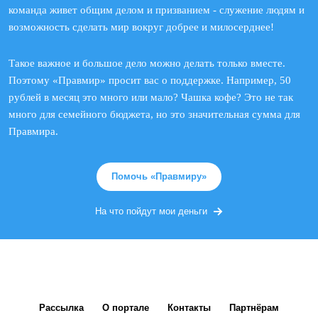
команда живет общим делом и призванием - служение людям и
возможность сделать мир вокруг добрее и милосерднее!
Такое важное и большое дело можно делать только вместе.
Поэтому «Правмир» просит вас о поддержке. Например, 50
рублей в месяц это много или мало? Чашка кофе? Это не так
много для семейного бюджета, но это значительная сумма для
Правмира.
Помочь «Правмиру»
На что пойдут мои деньги
Рассылка
О портале
Контакты
Партнёрам