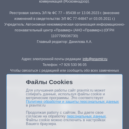
коммуникаций (Роскомнадзор).
Реестровая запись ЭЛ № ФС 77 – 85438 от 13.06.2023 г. (внесение
изменений в свидетельство ЭЛ ФС 77-44847 от 03.05.2011 г.)
Учредитель: Автономная некоммерческая организация информационно-
познавательный центр «Правмир» (АНО «Правмир») (ОГРН
1107799036730)
Главный редактор: Данилова А.А.
Адрес электронной почты редакции:
info@pravmir.ru
Телефон: +7 926 530 96 05
Чтобы связаться с редакцией или сообщить обо всех замеченных
ошибках, воспользуйтесь
формой обратной связи
.
Файлы Cookies
Републикация материалов сайта в печатных изданиях (книгах, прессе)
Для улучшения работы сайт pravmir.ru может
возможна только с письменного разрешения редакции.
собирать данные, используя файлы cookie и
метрические программы. Это соответствует
Политике обработки и защиты персональных данных
в pravmir.ru
Продолжая работу с сайтом, Вы даете свое
согласие на обработку
персональных данных
.
Файлы cookie можно отключить в настройках
Мнение авторов статей портала может не совпадать с позицией
Вашего браузера.
редакции.