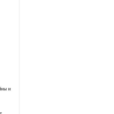
йны и
т