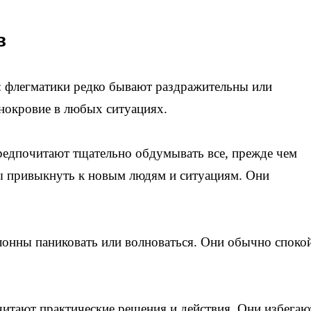
в
: флегматики редко бывают раздражительны или
нокровие в любых ситуациях.
едпочитают тщательно обдумывать все, прежде чем
ы привыкнуть к новым людям и ситуациям. Они
лонны паниковать или волноваться. Они обычно споко
итают практические решения и действия. Они избегаю