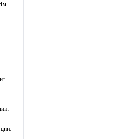
 Им
.
ит
ции.
оции.