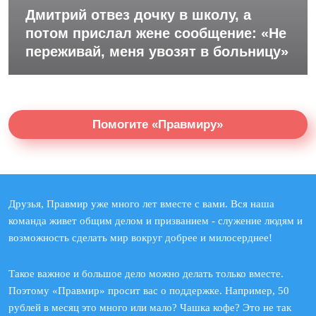
Дмитрий отвез дочку в школу, а
потом прислал жене сообщение: «Не
переживай, меня увозят в больницу»
Помогите «Правмиру»
Друзья, Правмир уже много лет вместе с вами. Вся наша
команда живет общим делом и призванием - служение людям и
возможность сделать мир вокруг добрее и милосерднее!
Такое важное и большое дело можно делать только вместе.
Поэтому «Правмир» просит вас о поддержке. Например, 50
рублей в месяц это много или мало? Чашка кофе? Это не так