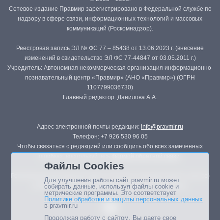
Сетевое издание Правмир зарегистрировано в Федеральной службе по
надзору в сфере связи, информационных технологий и массовых
коммуникаций (Роскомнадзор).
Реестровая запись ЭЛ № ФС 77 – 85438 от 13.06.2023 г. (внесение
изменений в свидетельство ЭЛ ФС 77-44847 от 03.05.2011 г.)
Учредитель: Автономная некоммерческая организация информационно-
познавательный центр «Правмир» (АНО «Правмир») (ОГРН
1107799036730)
Главный редактор: Данилова А.А.
Адрес электронной почты редакции:
info@pravmir.ru
Телефон: +7 926 530 96 05
Чтобы связаться с редакцией или сообщить обо всех замеченных
ошибках, воспользуйтесь
формой обратной связи
.
Файлы Cookies
Републикация материалов сайта в печатных изданиях (книгах, прессе)
Для улучшения работы сайт pravmir.ru может
возможна только с письменного разрешения редакции.
собирать данные, используя файлы cookie и
метрические программы. Это соответствует
Политике обработки и защиты персональных данных
в pravmir.ru
Продолжая работу с сайтом, Вы даете свое