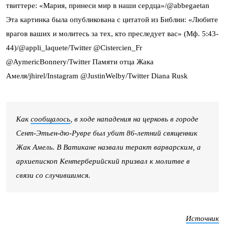
твиттере: «Мария, принеси мир в наши сердца»/@abbegaetan
Эта картинка была опубликована с цитатой из Библии: «Любите
врагов ваших и молитесь за тех, кто преследует вас» (Мф. 5:43-
44)/@appli_laquete/Twitter
@Cistercien_Fr
@AymericBonnery/Twitter
Памяти отца Жака
Амеля/jhirel/Instagram
@JustinWelby/Twitter
Diana Rusk
Как
сообщалось
, в ходе нападения на церковь в городе
Сент-Этьен-дю-Рувре был убит 86-летний священник
Жак Амель. В Ватикане назвали теракт варварским, а
архиепископ Кентерберийский призвал к молитве в
связи со случившимся.
Источник