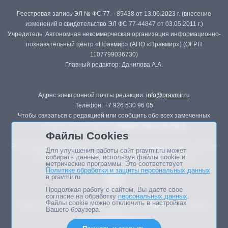
Реестровая запись ЭЛ № ФС 77 – 85438 от 13.06.2023 г. (внесение
изменений в свидетельство ЭЛ ФС 77-44847 от 03.05.2011 г.)
Учредитель: Автономная некоммерческая организация информационно-
познавательный центр «Правмир» (АНО «Правмир») (ОГРН
1107799036730)
Главный редактор: Данилова А.А.
Адрес электронной почты редакции:
info@pravmir.ru
Телефон: +7 926 530 96 05
Чтобы связаться с редакцией или сообщить обо всех замеченных
ошибках, воспользуйтесь
формой обратной связи
.
Файлы Cookies
Републикация материалов сайта в печатных изданиях (книгах, прессе)
Для улучшения работы сайт pravmir.ru может
возможна только с письменного разрешения редакции.
собирать данные, используя файлы cookie и
метрические программы. Это соответствует
Политике обработки и защиты персональных данных
в pravmir.ru
Продолжая работу с сайтом, Вы даете свое
согласие на обработку
персональных данных
.
Файлы cookie можно отключить в настройках
Мнение авторов статей портала может не совпадать с позицией
Вашего браузера.
редакции.