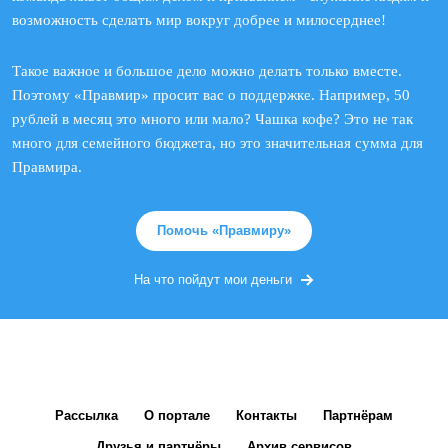
возможность сделать мир вокруг добрее и милосерднее!
Такое важное и большое дело можно делать только вместе.
Поэтому «Правмир» просит вас о поддержке. Например, 50
рублей в месяц это много или мало? Чашка кофе? Это не так
много для семейного бюджета, но это значительная сумма для
Правмира.
Помочь «Правмиру»
На что пойдут мои деньги
Рассылка
О портале
Контакты
Партнёрам
Друзья и партнёры
Архив сервисов