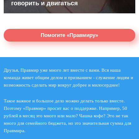
говорить и двигаться
Помогите «Правмиру»
Друзья, Правмир уже много лет вместе с вами. Вся наша
команда живет общим делом и призванием - служение людям и
возможность сделать мир вокруг добрее и милосерднее!
Такое важное и большое дело можно делать только вместе.
Поэтому «Правмир» просит вас о поддержке. Например, 50
рублей в месяц это много или мало? Чашка кофе? Это не так
много для семейного бюджета, но это значительная сумма для
Правмира.