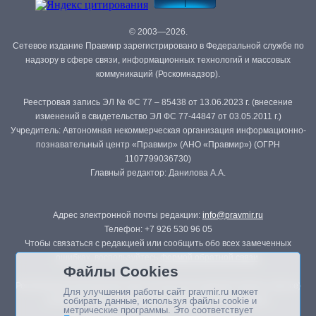
© 2003—2026.
Сетевое издание Правмир зарегистрировано в Федеральной службе по
надзору в сфере связи, информационных технологий и массовых
коммуникаций (Роскомнадзор).
Реестровая запись ЭЛ № ФС 77 – 85438 от 13.06.2023 г. (внесение
изменений в свидетельство ЭЛ ФС 77-44847 от 03.05.2011 г.)
Учредитель: Автономная некоммерческая организация информационно-
познавательный центр «Правмир» (АНО «Правмир») (ОГРН
1107799036730)
Главный редактор: Данилова А.А.
Адрес электронной почты редакции:
info@pravmir.ru
Телефон: +7 926 530 96 05
Чтобы связаться с редакцией или сообщить обо всех замеченных
ошибках, воспользуйтесь
формой обратной связи
.
Файлы Cookies
Републикация материалов сайта в печатных изданиях (книгах, прессе)
Для улучшения работы сайт pravmir.ru может
возможна только с письменного разрешения редакции.
собирать данные, используя файлы cookie и
метрические программы. Это соответствует