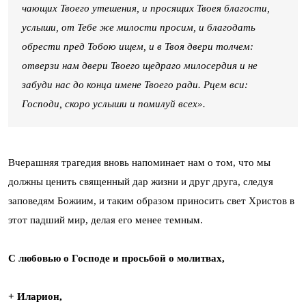
чающих Твоего утешения, и просящих Твоея благости,
услыши, от Тебе же милости просим, и благодать
обрести пред Тобою ищем, и в Твоя двери толчем:
отверзи нам двери Твоего щедраго милосердия и не
забуди нас до конца имене Твоего ради. Рцем вси:
Господи, скоро услыши и помилуй всех».
Вчерашняя трагедия вновь напоминает нам о том, что мы
должны ценить священный дар жизни и друг друга, следуя
заповедям Божиим, и таким образом приносить свет Христов в
этот падший мир, делая его менее темным.
С любовью о Господе и просьбой о молитвах,
+ Иларион,