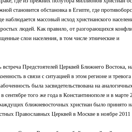
раке, где из прежних полутора миллионов христиан ос
ожной становится обстановка в Египте, где противобор
де наблюдается массовый исход христианского населен
простых людей. Как правило, от разгорающихся конфл
щенные слои населения, в том числе этнические и
ь встреча Предстоятелей Церквей Ближнего Востока, н
енность в связи с ситуацией в этом регионе и тревога 
абоченность была засвидетельствована на аналогичны
 в сентябре того же года в Константинополе и в марте 
страждущих ближневосточных христиан было принято н
естных Православных Церквей в Москве в ноябре 2011 