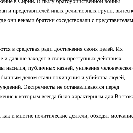
жение в Сирии. В пылу братоубийственной войны
ан и представителей иных религиозных групп, вытесн
 где они веками братски соседствовали с представителя
тся в средствах ради достижения своих целей. Их
е и дальше заходят в своих преступных действиях.
 насилия, публичных казней, унижения человеческог
 Обычным делом стали похищения и убийства людей,
уждений. Экстремисты не останавливаются перед
жение к которым всегда было характерным для Восток
как и многие политические деятели, обходят молчани