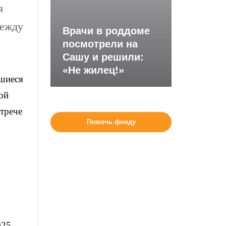
я
между
Врачи в роддоме
посмотрели на
Сашу и решили:
«Не жилец!»
шиеся
ой
трече
Помочь фонду
025-