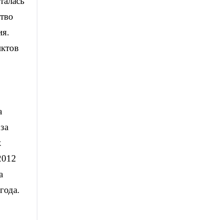
талась
ство
ия.
иктов
а
за
х
2012
а
года.