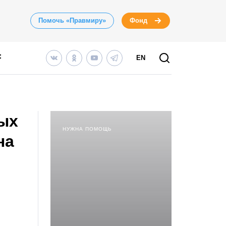
Помочь «Правмиру»
Фонд
EN
ых
НУЖНА ПОМОЩЬ
на