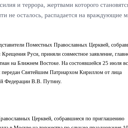
асилия и террора, жертвами которого становятс
чти не осталось, распадается на враждующие 
дставители Поместных Православных Церквей, собрав
я Крещения Руси, приняли совместное заявление, главн
тиан на Ближнем Востоке. На состоявшейся 25 июля вс
ыл передан Святейшим Патриархом Кириллом от лица
й Федерации В.В. Путину.
Православных Церквей, собравшиеся по приглашению
лла в Москве на торжества по случаю празднования 1