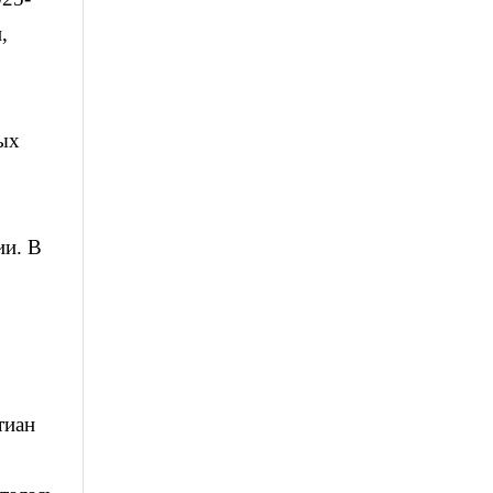
,
ых
ии. В
тиан