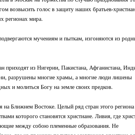
гом возвысить голос в защиту наших братьев-христиан
ых регионах мира.
одвергаются мучениям и пыткам, изгоняются из родн
н приходят из Нигерии, Пакистана, Афганистана, Инд
ни, разрушены многие храмы, а многие люди лишены
ых и молиться Богу на земле своих предков.
я на Ближнем Востоке. Целый ряд стран этого региона
ртвами которого становятся христиане. Ливия, где хрис
дующие между собою племенные образования. Не