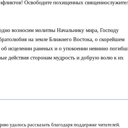
онфликтов! Освободите похищенных священнослужител
ердно возносим молитвы Начальнику мира, Господу
братолюбия на земле Ближнего Востока, о скорейшем
 об исцелении раненых и о упокоении невинно погибш
вые действия сторонам мудрость и добрую волю к их
орию удалось рассказать благодаря поддержке читателей.