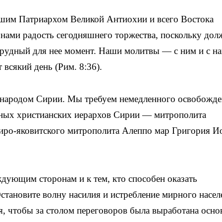
шим Патриархом Великой Антиохии и всего Востока
 нами радость сегодняшнего торжества, поскольку дол
ь трудный для нее момент. Наши молитвы — с ним и с 
всякий день (Рим. 8:36).
 народом Сирии. Мы требуем немедленного освобожд
дных христианских иерархов Сирии — митрополита
сиро-яковитского митрополита Алеппо мар Григория И
дующим сторонам и к тем, кто способен оказать
становите волну насилия и истребление мирного насел
, чтобы за столом переговоров была выработана осно