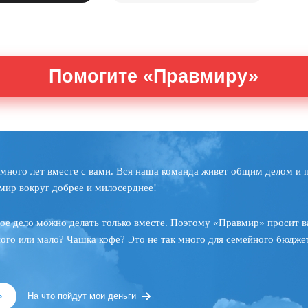
Помогите «Правмиру»
много лет вместе с вами. Вся наша команда живет общим делом и 
мир вокруг добрее и милосерднее!
ое дело можно делать только вместе. Поэтому «Правмир» просит в
ного или мало? Чашка кофе? Это не так много для семейного бюджет
»
На что пойдут мои деньги