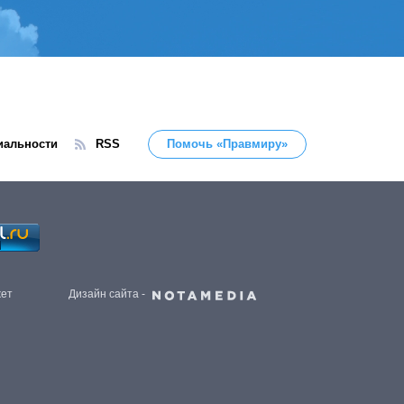
иальности
RSS
Помочь «Правмиру»
жет
Дизайн сайта -