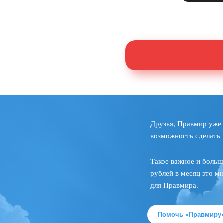
Друзья, Правмир уже 
возможность сделать 
Такое важное и больш
рублей в месяц это м
для Правмира.
Помочь «Правмиру