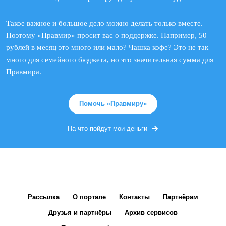
Такое важное и большое дело можно делать только вместе.
Поэтому «Правмир» просит вас о поддержке. Например, 50
рублей в месяц это много или мало? Чашка кофе? Это не так
много для семейного бюджета, но это значительная сумма для
Правмира.
Помочь «Правмиру»
На что пойдут мои деньги
Рассылка
О портале
Контакты
Партнёрам
Друзья и партнёры
Архив сервисов