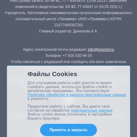
Реестровая запись ЭЛ № ФС 77 – 85438 от 13.06.2023 г. (внесение
изменений в свидетельство ЭЛ ФС 77-44847 от 03.05.2011 г.)
Учредитель: Автономная некоммерческая организация информационно-
познавательный центр «Правмир» (АНО «Правмир») (ОГРН
1107799036730)
Главный редактор: Данилова А.А.
Адрес электронной почты редакции:
info@pravmir.ru
Телефон: +7 926 530 96 05
Чтобы связаться с редакцией или сообщить обо всех замеченных
ошибках, воспользуйтесь
формой обратной связи
.
Файлы Cookies
Републикация материалов сайта в печатных изданиях (книгах, прессе)
Для улучшения работы сайт pravmir.ru может
возможна только с письменного разрешения редакции.
собирать данные, используя файлы cookie и
метрические программы. Это соответствует
Политике обработки и защиты персональных данных
в pravmir.ru
Продолжая работу с сайтом, Вы даете свое
согласие на обработку
персональных данных
.
Файлы cookie можно отключить в настройках
Мнение авторов статей портала может не совпадать с позицией
Вашего браузера.
редакции.
Принять и закрыть
Дизайн сайта -