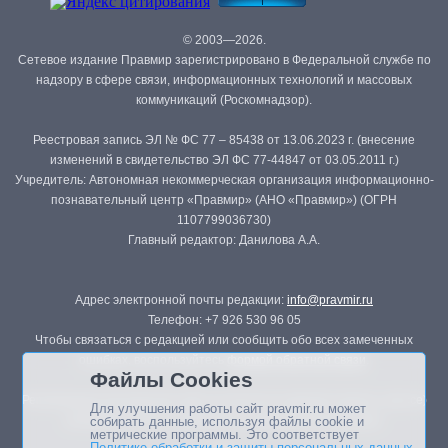
© 2003—2026.
Сетевое издание Правмир зарегистрировано в Федеральной службе по
надзору в сфере связи, информационных технологий и массовых
коммуникаций (Роскомнадзор).
Реестровая запись ЭЛ № ФС 77 – 85438 от 13.06.2023 г. (внесение
изменений в свидетельство ЭЛ ФС 77-44847 от 03.05.2011 г.)
Учредитель: Автономная некоммерческая организация информационно-
познавательный центр «Правмир» (АНО «Правмир») (ОГРН
1107799036730)
Главный редактор: Данилова А.А.
Адрес электронной почты редакции:
info@pravmir.ru
Телефон: +7 926 530 96 05
Чтобы связаться с редакцией или сообщить обо всех замеченных
ошибках, воспользуйтесь
формой обратной связи
.
Файлы Cookies
Републикация материалов сайта в печатных изданиях (книгах, прессе)
Для улучшения работы сайт pravmir.ru может
возможна только с письменного разрешения редакции.
собирать данные, используя файлы cookie и
метрические программы. Это соответствует
Политике обработки и защиты персональных данных