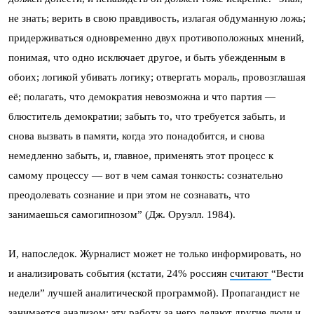
не знать; верить в свою правдивость, излагая обдуманную ложь;
придерживаться одновременно двух противоположных мнений,
понимая, что одно исключает другое, и быть убежденным в
обоих; логикой убивать логику; отвергать мораль, провозглашая
её; полагать, что демократия невозможна и что партия —
блюститель демократии; забыть то, что требуется забыть, и
снова вызвать в памяти, когда это понадобится, и снова
немедленно забыть, и, главное, применять этот процесс к
самому процессу — вот в чем самая тонкость: сознательно
преодолевать сознание и при этом не сознавать, что
занимаешься самогипнозом” (Дж. Оруэлл. 1984).
И, напоследок. Журналист может не только информировать, но
и анализировать события (
кстати, 24% россиян
считают
“Вести
недели” лучшей аналитической программой
). Пропагандист не
занимается анализом; эту работу за него делают другие люди и