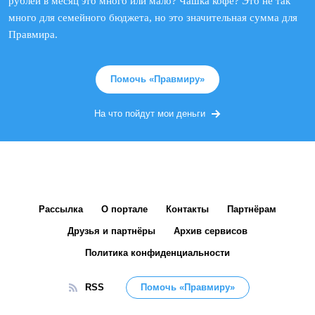
рублей в месяц это много или мало? Чашка кофе? Это не так
много для семейного бюджета, но это значительная сумма для
Правмира.
Помочь «Правмиру»
На что пойдут мои деньги
Рассылка
О портале
Контакты
Партнёрам
Друзья и партнёры
Архив сервисов
Политика конфиденциальности
RSS
Помочь «Правмиру»