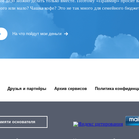
ое дело можно делать только вместе. Поэтому «Правмир» просит в
ного или мало? Чашка кофе? Это не так много для семейного бюджет
»
На что пойдут мои деньги
Друзья и партнёры
Архив сервисов
Политика конфиденц
амяти основателя