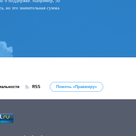
ас о поддержке. Например, 50
а, но это значительная сумма
иальности
RSS
Помочь «Правмиру»