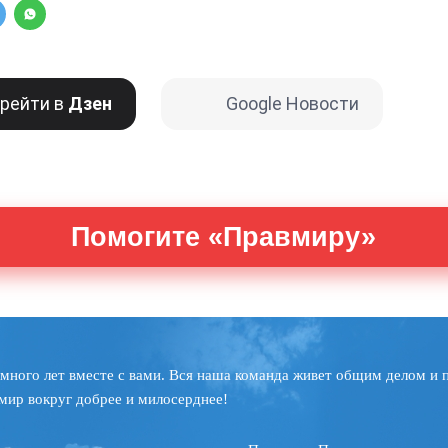
рейти в
Дзен
Google Новости
Помогите «Правмиру»
много лет вместе с вами. Вся наша команда живет общим делом и 
мир вокруг добрее и милосерднее!