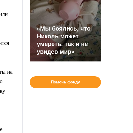
или
«Мы боялись, что
Николь может
ится
умереть, так и не
увидев мир»
ты на
по
Помочь фонду
ку
е