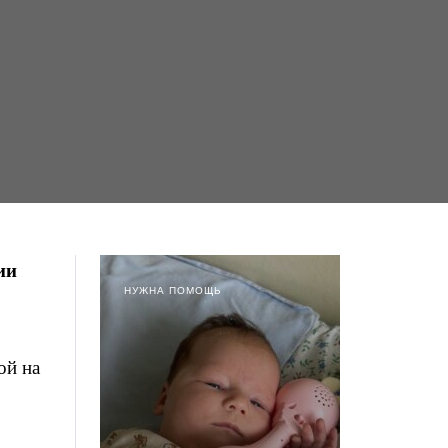
ии
НУЖНА ПОМОЩЬ
ой на