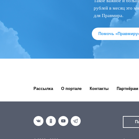
Такое важное и больш
рублей в месяц это м
для Правмира.
Помочь «Правмиру
Рассылка
О портале
Контакты
Партнёрам
П