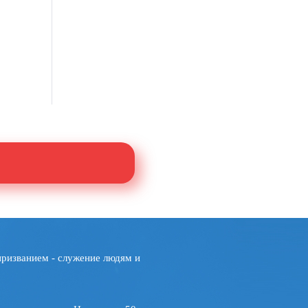
призванием - служение людям и