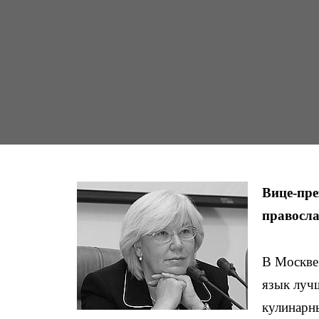
Вице-пре
правосла
В Москве
язык лучш
кулинарн