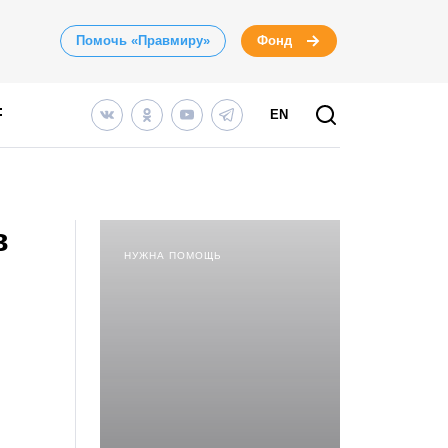
Помочь «Правмиру»
Фонд
EN
в
НУЖНА ПОМОЩЬ