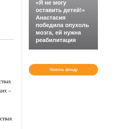
«Я не могу
оставить детей!»
Анастасия
победила опухоль
мозга, ей нужна
реабилитация
Помочь фонду
ствах
ких –
ствах