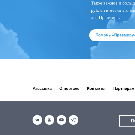
Такое важное и больш
рублей в месяц это м
для Правмира.
Помочь «Правмиру
Рассылка
О портале
Контакты
Партнёрам
П