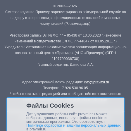
© 2003—2026.
Сетевое издание Правмир зарегистрировано в Федеральной службе по
надзору в сфере связи, информационных технологий и массовых
коммуникаций (Роскомнадзор).
Реестровая запись ЭЛ № ФС 77 – 85438 от 13.06.2023 г. (внесение
изменений в свидетельство ЭЛ ФС 77-44847 от 03.05.2011 г.)
Учредитель: Автономная некоммерческая организация информационно-
познавательный центр «Правмир» (АНО «Правмир») (ОГРН
1107799036730)
Главный редактор: Данилова А.А.
Адрес электронной почты редакции:
info@pravmir.ru
Телефон: +7 926 530 96 05
Чтобы связаться с редакцией или сообщить обо всех замеченных
ошибках, воспользуйтесь
формой обратной связи
.
Файлы Cookies
Републикация материалов сайта в печатных изданиях (книгах, прессе)
Для улучшения работы сайт pravmir.ru может
возможна только с письменного разрешения редакции.
собирать данные, используя файлы cookie и
метрические программы. Это соответствует
Политике обработки и защиты персональных данных
в pravmir.ru