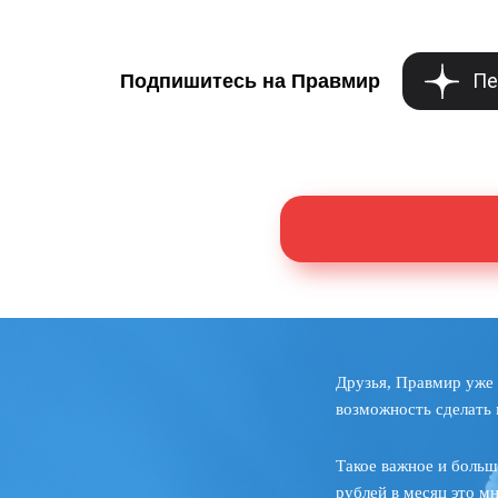
Пе
Подпишитесь на Правмир
Друзья, Правмир уже 
возможность сделать 
Такое важное и больш
рублей в месяц это м