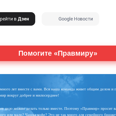
рейти в
Дзен
Google Новости
Помогите «Правмиру»
много лет вместе с вами. Вся наша команда живет общим делом и 
мир вокруг добрее и милосерднее!
ое дело можно делать только вместе. Поэтому «Правмир» просит в
ного или мало? Чашка кофе? Это не так много для семейного бюджет