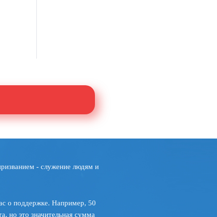
призванием - служение людям и
ас о поддержке. Например, 50
а, но это значительная сумма