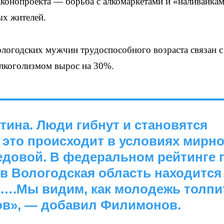
аконопроекта — борьба с алкомаркетами и «наливайкам
ых жителей.
ологодских мужчин трудоспособного возраста связан с
 алкоголизмом вырос на 30%.
тина. Люди гибнут и становятся
 это происходит в условиях мирн
редовой. В федеральном рейтинге 
в Вологодская область находится
е….Мы видим, как молодежь толпи
ов», — добавил Филимонов.