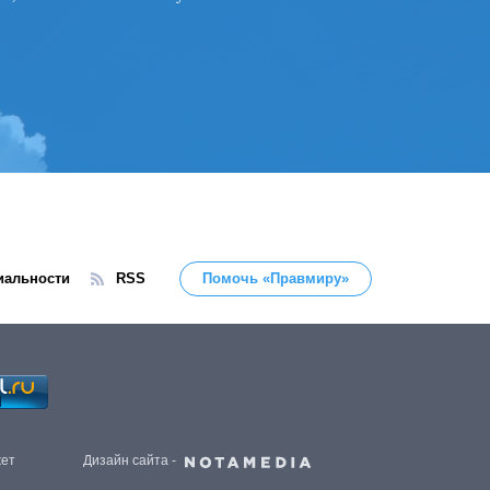
иальности
RSS
Помочь «Правмиру»
жет
Дизайн сайта -