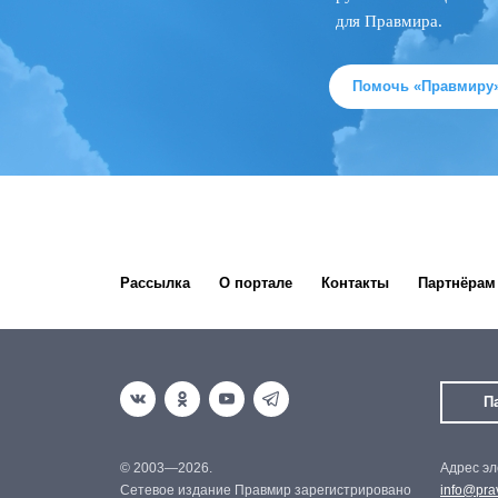
для Правмира.
Помочь «Правмиру
Рассылка
О портале
Контакты
Партнёрам
П
© 2003—2026.
Адрес эл
Сетевое издание Правмир зарегистрировано
info@prav