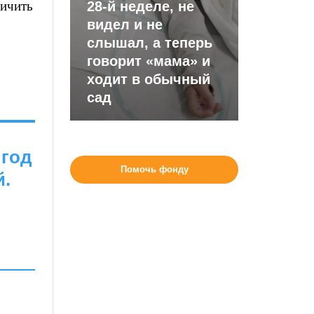
ичить
28-й неделе, не
видел и не
слышал, а теперь
говорит «мама» и
ходит в обычный
сад
 год
Помочь фонду
й.