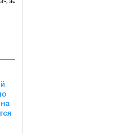
и», на
ой
по
 на
тся