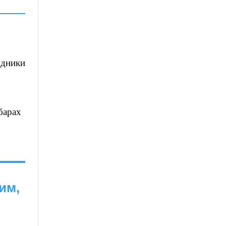
здники
барах
им,