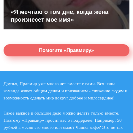
«Я мечтаю о том дне, когда жена
произнесет мое имя»
Помогите «Правмиру»
Друзья, Правмир уже много лет вместе с вами. Вся наша
команда живет общим делом и призванием - служение людям и
возможность сделать мир вокруг добрее и милосерднее!
Такое важное и большое дело можно делать только вместе.
Поэтому «Правмир» просит вас о поддержке. Например, 50
рублей в месяц это много или мало? Чашка кофе? Это не так