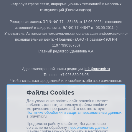
надзору в сфере связи, информационных технологий и массовых
коммуникаций (Роскомнадзор).
Реестровая запись ЭЛ № ФС 77 – 85438 от 13.06.2023 г. (внесение
изменений в свидетельство ЭЛ ФС 77-44847 от 03.05.2011 г.)
Учредитель: Автономная некоммерческая организация информационно-
познавательный центр «Правмир» (АНО «Правмир») (ОГРН
1107799036730)
Главный редактор: Данилова А.А.
Адрес электронной почты редакции:
info@pravmir.ru
Телефон: +7 926 530 96 05
Чтобы связаться с редакцией или сообщить обо всех замеченных
ошибках, воспользуйтесь
формой обратной связи
.
Файлы Cookies
Републикация материалов сайта в печатных изданиях (книгах, прессе)
Для улучшения работы сайт pravmir.ru может
возможна только с письменного разрешения редакции.
собирать данные, используя файлы cookie и
метрические программы. Это соответствует
Политике обработки и защиты персональных данных
в pravmir.ru
Продолжая работу с сайтом, Вы даете свое
согласие на обработку
персональных данных
.
Файлы cookie можно отключить в настройках