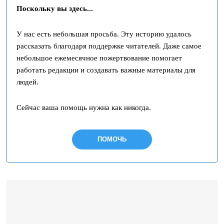
Поскольку вы здесь...
в
ь
У нас есть небольшая просьба. Эту историю удалось
т
рассказать благодаря поддержке читателей. Даже самое
е
небольшое ежемесячное пожертвование помогает
э
работать редакции и создавать важные материалы для
т
людей.
о
п
Сейчас ваша помощь нужна как никогда.
о
л
ПОМОЧЬ
е
п
у
с
т
ы