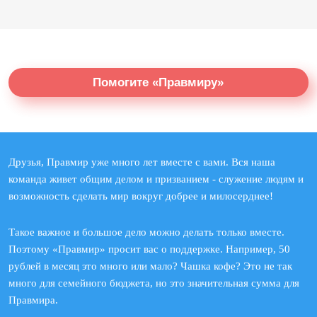
Помогите «Правмиру»
Друзья, Правмир уже много лет вместе с вами. Вся наша
команда живет общим делом и призванием - служение людям и
возможность сделать мир вокруг добрее и милосерднее!
Такое важное и большое дело можно делать только вместе.
Поэтому «Правмир» просит вас о поддержке. Например, 50
рублей в месяц это много или мало? Чашка кофе? Это не так
много для семейного бюджета, но это значительная сумма для
Правмира.