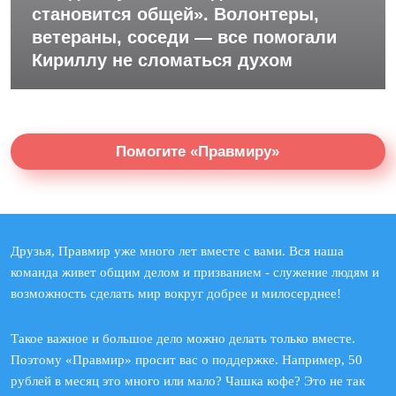
становится общей». Волонтеры,
ветераны, соседи — все помогали
Кириллу не сломаться духом
Помогите «Правмиру»
Друзья, Правмир уже много лет вместе с вами. Вся наша
команда живет общим делом и призванием - служение людям и
возможность сделать мир вокруг добрее и милосерднее!
Такое важное и большое дело можно делать только вместе.
Поэтому «Правмир» просит вас о поддержке. Например, 50
рублей в месяц это много или мало? Чашка кофе? Это не так