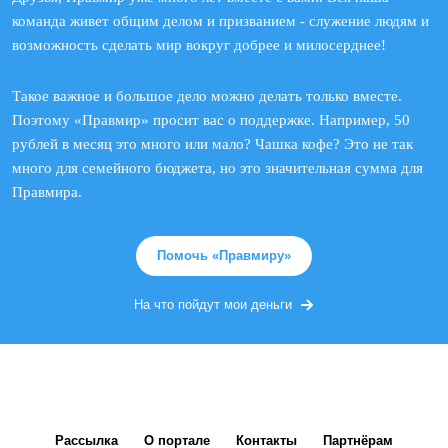
команда живет общим делом и призванием - служение людям и
возможность сделать мир вокруг добрее и милосерднее!
Такое важное и большое дело можно делать только вместе.
Поэтому «Правмир» просит вас о поддержке. Например, 50
рублей в месяц это много или мало? Чашка кофе? Это не так
много для семейного бюджета, но это значительная сумма для
Правмира.
Помочь «Правмиру»
На что пойдут мои деньги
Рассылка
О портале
Контакты
Партнёрам