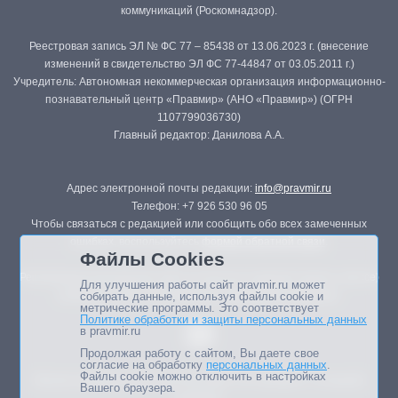
коммуникаций (Роскомнадзор).
Реестровая запись ЭЛ № ФС 77 – 85438 от 13.06.2023 г. (внесение
изменений в свидетельство ЭЛ ФС 77-44847 от 03.05.2011 г.)
Учредитель: Автономная некоммерческая организация информационно-
познавательный центр «Правмир» (АНО «Правмир») (ОГРН
1107799036730)
Главный редактор: Данилова А.А.
Адрес электронной почты редакции:
info@pravmir.ru
Телефон: +7 926 530 96 05
Чтобы связаться с редакцией или сообщить обо всех замеченных
ошибках, воспользуйтесь
формой обратной связи
.
Файлы Cookies
Републикация материалов сайта в печатных изданиях (книгах, прессе)
Для улучшения работы сайт pravmir.ru может
возможна только с письменного разрешения редакции.
собирать данные, используя файлы cookie и
метрические программы. Это соответствует
Политике обработки и защиты персональных данных
в pravmir.ru
Продолжая работу с сайтом, Вы даете свое
согласие на обработку
персональных данных
.
Файлы cookie можно отключить в настройках
Мнение авторов статей портала может не совпадать с позицией
Вашего браузера.