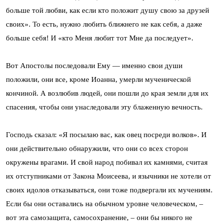
больше той любви, как если кто положит душу свою за друзей
своих». То есть, нужно любить ближнего не как себя, а даже
больше себя! И «кто Меня любит тот Мне да последует».
Вот Апостолы последовали Ему — именно свои души
положили, они все, кроме Иоанна, умерли мученической
кончиной. А возлюбив людей, они пошли до края земли для их
спасения, чтобы они унаследовали эту блаженную вечность.
Господь сказал: «Я посылаю вас, как овец посреди волков». И
они действительно обнаружили, что они со всех сторон
окружены врагами. И свой народ побивал их камнями, считая
их отступниками от Закона Моисеева, и язычники не хотели от
своих идолов отказываться, они тоже подвергали их мучениям.
Если бы они оставались на обычном уровне человеческом, –
вот эта самозащита, самосохранение, – они бы никого не