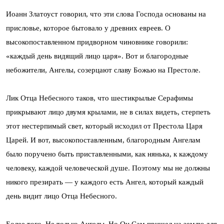
Иоанн Златоуст говорил, что эти слова Господа основаны на
присловье, которое бытовало у древних евреев. О
высокопоставленном придворном чиновнике говорили:
«каждый день видящий лицо царя». Вот и благородные
небожители, Ангелы, созерцают славу Божью на Престоле.
Лик Отца Небесного таков, что шестикрылые Серафимы
прикрывают лицо двумя крылами, не в силах видеть, стерпеть
этот нестерпимый свет, который исходил от Престола Царя
Царей. И вот, высокопоставленным, благородным Ангелам
было поручено быть приставленными, как нянька, к каждому
человеку, каждой человеческой душе. Поэтому мы не должны
никого презирать — у каждого есть Ангел, который каждый
день видит лицо Отца Небесного.
Более того. Не только Ангелы. Но Он Сам пришел на землю для