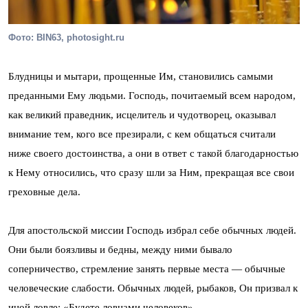
Фото: BIN63, photosight.ru
Блудницы и мытари, прощенные Им, становились самыми
преданными Ему людьми. Господь, почитаемый всем народом,
как великий праведник, исцелитель и чудотворец, оказывал
внимание тем, кого все презирали, с кем общаться считали
ниже своего достоинства, а они в ответ с такой благодарностью
к Нему относились, что сразу шли за Ним, прекращая все свои
греховные дела.
Для апостольской миссии Господь избрал себе обычных людей.
Они были боязливы и бедны, между ними бывало
соперничество, стремление занять первые места — обычные
человеческие слабости. Обычных людей, рыбаков, Он призвал к
иной ловле: «Будете ловцами человеков».