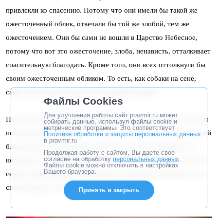
привлекли ко спасению. Потому что они имели бы такой же
ожесточенный облик, отвечали бы той же злобой, тем же
ожесточением. Они бы сами не вошли в Царство Небесное,
потому что вот это ожесточение, злоба, ненависть, отталкивает
спасительную благодать. Кроме того, они всех оттолкнули бы
своим ожесточенным обликом. То есть, как собаки на сене,
сами бы не вошли и другим воспрепятствовали.
Файлы Cookies
Для улучшения работы сайт pravmir.ru может
Но они имели уже любовь Христову: Господь их учил, а потом
собирать данные, используя файлы cookie и
метрические программы. Это соответствует
послал им Духа Святого — то есть, Бог был в их сердцах Своей
Политике обработки и защиты персональных данных
в pravmir.ru
благодатью. Поэтому они были уже способны проявить это
Продолжая работу с сайтом, Вы даете свое
согласие на обработку
персональных данных
.
незлобие, эту любовь, несмотря на такое отношение к себе. И
Файлы cookie можно отключить в настройках
Вашего браузера.
сердца людей таяли от этой любви, и они были уловлены в эту
спасительную сеть апостольскую.
Принять и закрыть