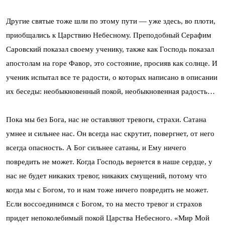
Другие святые тоже шли по этому пути — уже здесь, во плоти,
приобщались к Царствию Небесному. Преподобный Серафим
Саровский показал своему ученику, также как Господь показал
апостолам на горе Фавор, это состояние, просияв как солнце. И
ученик испытал все те радости, о которых написано в описании
их беседы: необыкновенный покой, необыкновенная радость…
Пока мы без Бога, нас не оставляют тревоги, страхи. Сатана
умнее и сильнее нас. Он всегда нас скрутит, повергнет, от него
всегда опасность. А Бог сильнее сатаны, и Ему ничего
повредить не может. Когда Господь вернется в наше сердце, у
нас не будет никаких тревог, никаких смущений, потому что
когда мы с Богом, то и нам тоже ничего повредить не может.
Если воссоединимся с Богом, то на место тревог и страхов
придет непоколебимый покой Царства Небесного. «Мир Мой