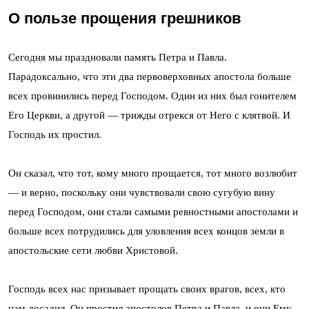
О пользе прощения грешников
Сегодня мы праздновали память Петра и Павла.
Парадоксально, что эти два первоверховных апостола больше
всех провинились перед Господом. Один из них был гонителем
Его Церкви, а другой — трижды отрекся от Него с клятвой. И
Господь их простил.
Он сказал, что тот, кому много прощается, тот много возлюбит
— и верно, поскольку они чувствовали свою сугубую вину
перед Господом, они стали самыми ревностными апостолами и
больше всех потрудились для уловления всех концов земли в
апостольские сети любви Христовой.
Господь всех нас призывает прощать своих врагов, всех, кто
нам досадил. Он простил апостолов Петра и Павла, и они Ему