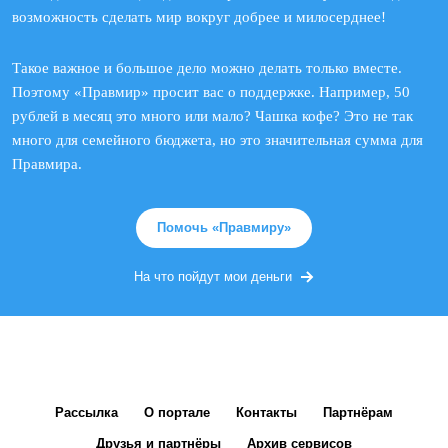
возможность сделать мир вокруг добрее и милосерднее!
Такое важное и большое дело можно делать только вместе.
Поэтому «Правмир» просит вас о поддержке. Например, 50
рублей в месяц это много или мало? Чашка кофе? Это не так
много для семейного бюджета, но это значительная сумма для
Правмира.
Помочь «Правмиру»
На что пойдут мои деньги
Рассылка
О портале
Контакты
Партнёрам
Друзья и партнёры
Архив сервисов