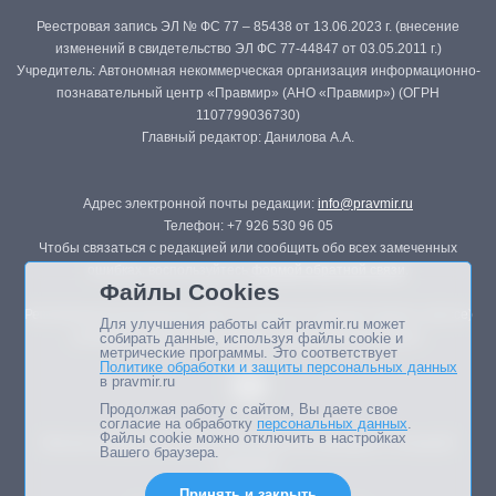
Реестровая запись ЭЛ № ФС 77 – 85438 от 13.06.2023 г. (внесение
изменений в свидетельство ЭЛ ФС 77-44847 от 03.05.2011 г.)
Учредитель: Автономная некоммерческая организация информационно-
познавательный центр «Правмир» (АНО «Правмир») (ОГРН
1107799036730)
Главный редактор: Данилова А.А.
Адрес электронной почты редакции:
info@pravmir.ru
Телефон: +7 926 530 96 05
Чтобы связаться с редакцией или сообщить обо всех замеченных
ошибках, воспользуйтесь
формой обратной связи
.
Файлы Cookies
Републикация материалов сайта в печатных изданиях (книгах, прессе)
Для улучшения работы сайт pravmir.ru может
возможна только с письменного разрешения редакции.
собирать данные, используя файлы cookie и
метрические программы. Это соответствует
Политике обработки и защиты персональных данных
в pravmir.ru
Продолжая работу с сайтом, Вы даете свое
согласие на обработку
персональных данных
.
Файлы cookie можно отключить в настройках
Мнение авторов статей портала может не совпадать с позицией
Вашего браузера.
редакции.
Принять и закрыть