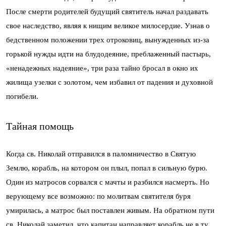
После смерти родителей будущий святитель начал раздавать
свое наследство, являя к нищим великое милосердие. Узнав о
бедственном положении трех отроковиц, вынужденных из-за
горькой нужды идти на блудодеяние, преблаженный пастырь,
«ненадежных надеяние», три раза тайно бросал в окно их
жилища узелки с золотом, чем избавил от падения и духовной
погибели.
Тайная помощь
Когда св. Николай отправился в паломничество в Святую
Землю, корабль, на котором он плыл, попал в сильную бурю.
Один из матросов сорвался с мачты и разбился насмерть. Но
верующему все возможно: по молитвам святителя буря
умирилась, а матрос был поставлен живым. На обратном пути
св. Николай заметил, что капитан направляет корабль не в ту