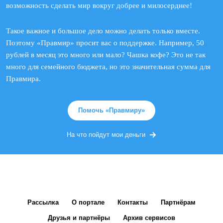
возможность сделать мир вокруг добрее и милосерднее!
Такое важное и большое дело можно делать только вместе.
Поэтому «Правмир» просит вас о поддержке. Например, 50
рублей в месяц это много или мало? Чашка кофе? Это не так
много для семейного бюджета, но это значительная сумма для
Правмира.
Помочь «Правмиру»
На что пойдут мои деньги
Рассылка
О портале
Контакты
Партнёрам
Друзья и партнёры
Архив сервисов