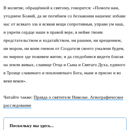
В молитве, обращённой к святому, говорится: «Помоги нам,
угодниче Божий, да не погибнем со беззаконии нашеми: избави
нас от всякаго зла и всякия вещи сопротивныя, управи ум наш,
и укрепи сердце наше в правой вере, в нейже твоим
предстательством и ходатайством, ни ранами, ни крещением,
ни мором, ни коим гневом от Создателя своего умалени будем,
но мирное зде поживем житие, и да сподобимся видети благая
на земли живых, славяще Отца и Сына и Святаго Духа, единого
в Троице славимаго и поклоняемаго Бога, ныне и присно и во
веки веков».
Читайте также:
Правда о святителе Николае. Агиографическое
расследование
Поскольку вы здесь...