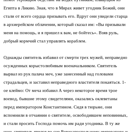
Египта в Ликию. Зная, что в Мирах живет угодник Божий, они
стали от всего сердца призывать его. Вдруг они увидели старца
в архиерейском облачении, который сказал им: «Вы призывали
меня на помощь, и я пришел к вам, не бойтесь». Взяв руль,
добрый кормчий стал управлять кораблем.
Однажды святитель избавил от смерти трех мужей, неправедно
осужденных корыстолюбивым военачальником. Святитель
вырвал из рук палача меч, уже занесенный над головами
страдальцев, и заставил неправедного властителя покаяться. 1-
ое клеймо: От меча избавил А через некоторое время трое
воевод, бывшие этому свидетелями, оказались оклеветаны
перед императором Константином. Сидя в тюрьме, они
вспомнили в отчаянии о святителе, освободившем неповинных,
и стали просить Господа помочь им ради угодника. В ту же
ночь святитель явился во сне Равноапостольному императору и