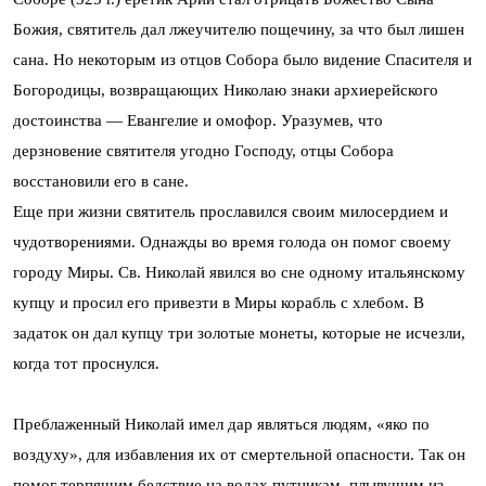
Божия, святитель дал лжеучителю пощечину, за что был лишен
сана. Но некоторым из отцов Собора было видение Спасителя и
Богородицы, возвращающих Николаю знаки архиерейского
достоинства — Евангелие и омофор. Уразумев, что
дерзновение святителя угодно Господу, отцы Собора
восстановили его в сане.
Еще при жизни святитель прославился своим милосердием и
чудотворениями. Однажды во время голода он помог своему
городу Миры. Св. Николай явился во сне одному итальянскому
купцу и просил его привезти в Миры корабль с хлебом. В
задаток он дал купцу три золотые монеты, которые не исчезли,
когда тот проснулся.
Преблаженный Николай имел дар являться людям, «яко по
воздуху», для избавления их от смертельной опасности. Так он
помог терпящим бедствие на водах путникам, плывущим из