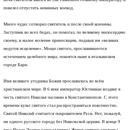
повелел отпустить невинных воевод.
Много чудес сотворил святитель и после своей кончины.
Заступник во всех бедах, он помогал, по великому милосердию
своему, и малое моление приносящим, подавая им «великих
недугов исцеление». Мощи святого, прославившегося
истечением целебного мира, покоятся ныне в итальянском
городе Бари.
Имя великого угодника Божия прославилось во всём
христианском мире. В 6 веке император Юстиниан воздвиг в
честь святого Николая часовню в Константинополе. С этого
времени культ святого стал распространяться повсеместно.
Святой Николай считается покровителем Руси. Нет, пожалуй,
ни одного русского города без Никольской церкви. В конце 9
века Иоанн Диакон написал первое Житие святого угодника