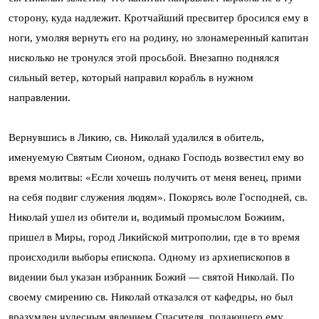
сторону, куда надлежит. Кротчайший пресвитер бросился ему в
ноги, умоляя вернуть его на родину, но злонамеренный капитан
нисколько не тронулся этой просьбой. Внезапно поднялся
сильный ветер, который направил корабль в нужном
направлении.
Вернувшись в Ликию, св. Николай удалился в обитель,
именуемую Святым Сионом, однако Господь возвестил ему во
время молитвы: «Если хочешь получить от меня венец, прими
на себя подвиг служения людям». Покорясь воле Господней, св.
Николай ушел из обители и, водимый промыслом Божиим,
пришел в Миры, город Ликийской митрополии, где в то время
происходили выборы епископа. Одному из архиепископов в
видении был указан избранник Божий — святой Николай. По
своему смирению св. Николай отказался от кафедры, но был
вразумлен чудесным явлением Спасителя, подающего ему