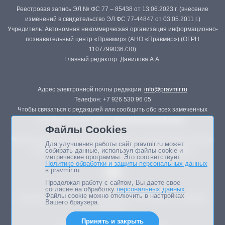
Реестровая запись ЭЛ № ФС 77 – 85438 от 13.06.2023 г. (внесение
изменений в свидетельство ЭЛ ФС 77-44847 от 03.05.2011 г.)
Учредитель: Автономная некоммерческая организация информационно-
познавательный центр «Правмир» (АНО «Правмир») (ОГРН
1107799036730)
Главный редактор: Данилова А.А.
Адрес электронной почты редакции:
info@pravmir.ru
Телефон: +7 926 530 96 05
Чтобы связаться с редакцией или сообщить обо всех замеченных
ошибках, воспользуйтесь
формой обратной связи
.
Файлы Cookies
Републикация материалов сайта в печатных изданиях (книгах, прессе)
Для улучшения работы сайт pravmir.ru может
возможна только с письменного разрешения редакции.
собирать данные, используя файлы cookie и
метрические программы. Это соответствует
Политике обработки и защиты персональных данных
в pravmir.ru
Продолжая работу с сайтом, Вы даете свое
согласие на обработку
персональных данных
.
Файлы cookie можно отключить в настройках
Мнение авторов статей портала может не совпадать с позицией
Вашего браузера.
редакции.
Принять и закрыть