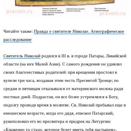
Читайте также:
Правда о святителе Николае. Агиографическое
расследование
Святитель Николай
родился в III в. в городе Патары, Ликийской
области (на юге Малой Азии). С самого рождения он удивлял
своих благочестивых родителей: при крещении простоял в
купели три часа, воздавая этим честь Пресвятой Троице; по
средам и пятницам отказывался от материнского молока ради
постных дней. Подрастая, он все более устремлялся к Богу,
подолгу проводя время в молитве. Св. Николай пребывал еще в
юношеском возрасте, когда его дядя, епископ Патарский,
рукоположил его во пресвитера и предрек на Литургии:
«Блаженно то стадо, которое будет иметь тебя пастырем».