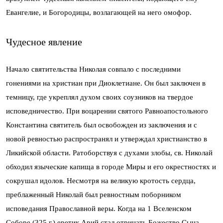
Евангелие, и Богородицы, возлагающей на него омофор.
Чудесное явление
Начало святительства Николая совпало с последними
гонениями на христиан при Диоклетиане. Он был заключен в
темницу, где укреплял духом своих соузников на твердое
исповедничество. При воцарении святого Равноапостольного
Константина святитель был освобожден из заключения и с
новой ревностью распространял и утверждал христианство в
Ликийской области. Ратоборствуя с духами злобы, св. Николай
обходил языческие капища в городе Миры и его окрестностях и
сокрушал идолов. Несмотря на великую кротость сердца,
преблаженный Николай был ревностным поборником
исповедания Православной веры. Когда на 1 Вселенском
Соборе (325 г.) еретик Арий стал отрицать Божество Сына