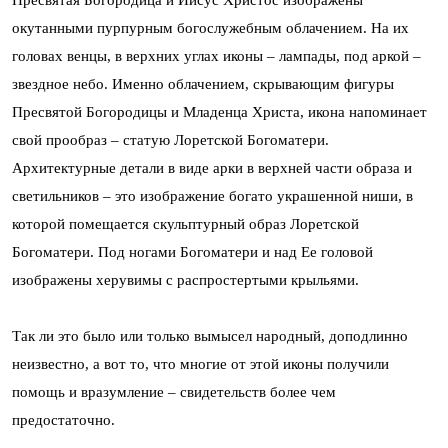
Пресвятая Богородица и Иисус Христос изображены
окутанными пурпурным богослужебным облачением. На их
головах венцы, в верхних углах иконы – лампады, под аркой –
звездное небо. Именно облачением, скрывающим фигуры
Пресвятой Богородицы и Младенца Христа, икона напоминает
свой прообраз – статую Лоретской Богоматери.
Архитектурные детали в виде арки в верхней части образа и
светильников – это изображение богато украшенной ниши, в
которой помещается скульптурный образ Лоретской
Богоматери. Под ногами Богоматери и над Ее головой
изображены херувимы с распростертыми крыльями.
Так ли это было или только вымысел народный, доподлинно
неизвестно, а вот то, что многие от этой иконы получили
помощь и вразумление – свидетельств более чем
предостаточно.