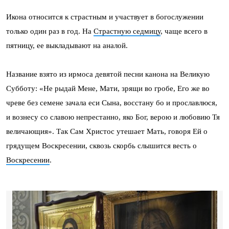
Икона относится к страстным и участвует в богослужении
только один раз в год. На
Страстную седмицу
, чаще всего в
пятницу, ее выкладывают на аналой.
Название взято из ирмоса девятой песни канона на Великую
Субботу: «Не рыдай Мене, Мати, зрящи во гробе, Его же во
чреве без семене зачала еси Сына, восстану бо и прославлюся,
и вознесу со славою непрестанно, яко Бог, верою и любовию Тя
величающия». Так Сам Христос утешает Мать, говоря Ей о
грядущем Воскресении, сквозь скорбь слышится весть о
Воскресении
.