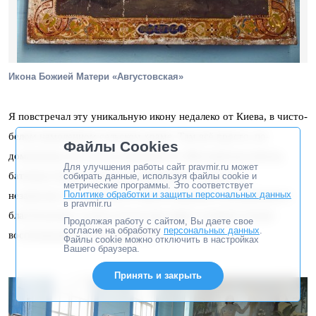
Икона Божией Матери «Августовская»
Я повстречал эту уникальную икону недалеко от Киева, в чисто-
белом намоленном сельском храме. Там всё просто, по-
Файлы Cookies
домашнему, без суеты и вычурности. Местный настоятель,
Для улучшения работы сайт pravmir.ru может
батюшка Гурий, всегда всех принимает с радостью –
собирать данные, используя файлы cookie и
метрические программы. Это соответствует
Политике обработки и защиты персональных данных
независимо от социального происхождения и материального
в pravmir.ru
благополучия, и долго потом еще живут в памяти теплые
Продолжая работу с сайтом, Вы даете свое
согласие на обработку
персональных данных
.
воспоминания об этих встречах.
Файлы cookie можно отключить в настройках
Вашего браузера.
Принять и закрыть