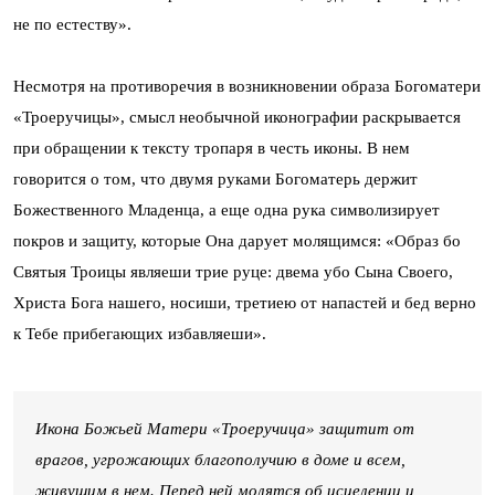
не по естеству».
Несмотря на противоречия в возникновении образа Богоматери
«Троеручицы», смысл необычной иконографии раскрывается
при обращении к тексту тропаря в честь иконы. В нем
говорится о том, что двумя руками Богоматерь держит
Божественного Младенца, а еще одна рука символизирует
покров и защиту, которые Она дарует молящимся: «Образ бо
Святыя Троицы являеши трие руце: двема убо Сына Своего,
Христа Бога нашего, носиши, третиею от напастей и бед верно
к Тебе прибегающих избавляеши».
Икона Божьей Матери «Троеручица» защитит от
врагов, угрожающих благополучию в доме и всем,
живущим в нем. Перед ней молятся об исцелении и