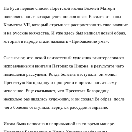
На Руси первые списки Лоретской иконы Божией Матери
появились после возвращения послов князя Василия от папы
Климента VII, который стремился распространить свое влияние
и на русские княжества. И уже здесь был написал новый образ,
который в народе стали называть «Прибавление ума».
Сказывают, что некий неизвестный художник заинтересовался
исправленными книгами Патриарха Никона, в результате чего
помешался рассудком. Когда болезнь отступала, он молил
Пресвятую Богородицу о прощении и просил послать ему
исцеление. Еще сказывают, что Пресвятая Богородица
несколько раз являлась художнику, и он создал Ее образ, после
чего болезнь отступила, вернулся рассудок и здравие.
Икона была написана в непривычной на то время манере.