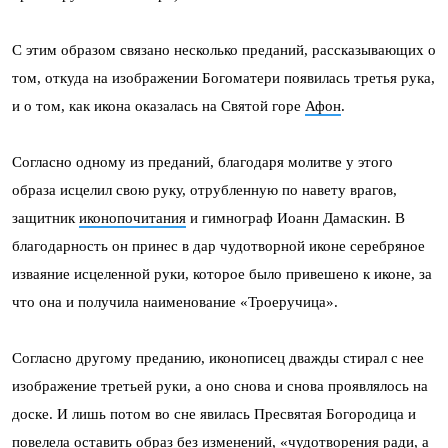
С этим образом связано несколько преданий, рассказывающих о
том, откуда на изображении Богоматери появилась третья рука,
и о том, как икона оказалась на Святой горе
Афон
.
Согласно одному из преданий, благодаря молитве у этого
образа исцелил свою руку, отрубленную по навету врагов,
защитник
иконопочитания
и гимнограф Иоанн Дамаскин. В
благодарность он принес в дар чудотворной иконе серебряное
изваяние исцеленной руки, которое было привешено к иконе, за
что она и получила наименование «Троеручица».
Согласно другому преданию, иконописец дважды стирал с нее
изображение третьей руки, а оно снова и снова проявлялось на
доске. И лишь потом во сне явилась Пресвятая Богородица и
повелела оставить образ без изменений, «чудотворения ради, а