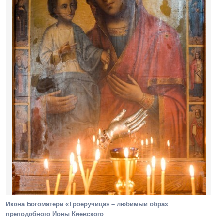
Икона Богоматери «Троеручица» – любимый образ
преподобного Ионы Киевского