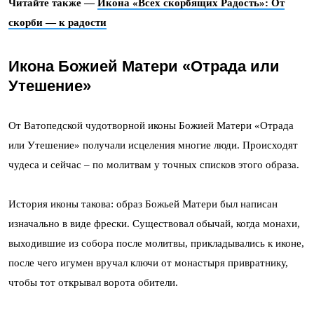
Читайте также —
Икона «Всех скорбящих Радость»: От
скорби — к радости
Икона Божией Матери «Отрада или
Утешение»
От Ватопедской чудотворной иконы Божией Матери «Отрада
или Утешение» получали исцеления многие люди. Происходят
чудеса и сейчас – по молитвам у точных списков этого образа.
История иконы такова: образ Божьей Матери был написан
изначально в виде фрески. Существовал обычай, когда монахи,
выходившие из собора после молитвы, прикладывались к иконе,
после чего игумен вручал ключи от монастыря привратнику,
чтобы тот открывал ворота обители.