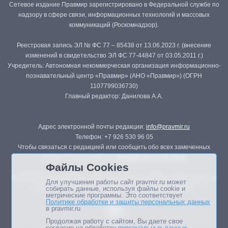
Сетевое издание Правмир зарегистрировано в Федеральной службе по
надзору в сфере связи, информационных технологий и массовых
коммуникаций (Роскомнадзор).
Реестровая запись ЭЛ № ФС 77 – 85438 от 13.06.2023 г. (внесение
изменений в свидетельство ЭЛ ФС 77-44847 от 03.05.2011 г.)
Учредитель: Автономная некоммерческая организация информационно-
познавательный центр «Правмир» (АНО «Правмир») (ОГРН
1107799036730)
Главный редактор: Данилова А.А.
Адрес электронной почты редакции:
info@pravmir.ru
Телефон: +7 926 530 96 05
Чтобы связаться с редакцией или сообщить обо всех замеченных
ошибках, воспользуйтесь
формой обратной связи
.
Файлы Cookies
Републикация материалов сайта в печатных изданиях (книгах, прессе)
Для улучшения работы сайт pravmir.ru может
возможна только с письменного разрешения редакции.
собирать данные, используя файлы cookie и
метрические программы. Это соответствует
Политике обработки и защиты персональных данных
в pravmir.ru
Продолжая работу с сайтом, Вы даете свое
согласие на обработку
персональных данных
.