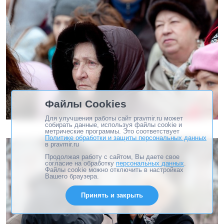
Файлы Cookies
Для улучшения работы сайт pravmir.ru может
собирать данные, используя файлы cookie и
метрические программы. Это соответствует
Политике обработки и защиты персональных данных
в pravmir.ru
Продолжая работу с сайтом, Вы даете свое
согласие на обработку
персональных данных
.
Файлы cookie можно отключить в настройках
Вашего браузера.
Принять и закрыть