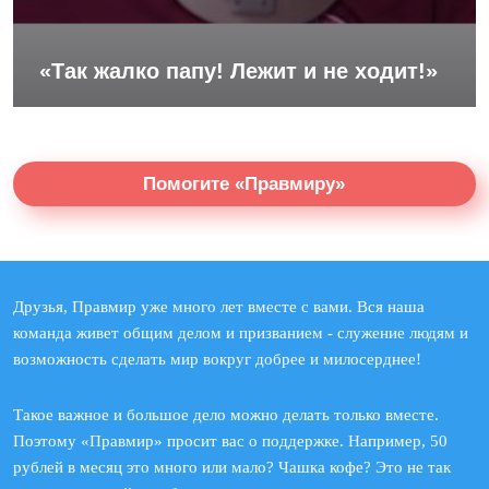
«Так жалко папу! Лежит и не ходит!»
Помогите «Правмиру»
Друзья, Правмир уже много лет вместе с вами. Вся наша
команда живет общим делом и призванием - служение людям и
возможность сделать мир вокруг добрее и милосерднее!
Такое важное и большое дело можно делать только вместе.
Поэтому «Правмир» просит вас о поддержке. Например, 50
рублей в месяц это много или мало? Чашка кофе? Это не так