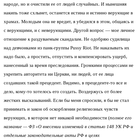
народе, но и очистили ее от людей случайных. И нынешняя
накипь тоже схлынет, останется истина и истинно верующие в
храмах. Молодым она не вредит, я убедился в этом, общаясь и
с верующими, и с неверующими. Другой вопрос — мое личное
отношение к раздуваемым скандалам. Не одобряю судилища
над девчонками из панк-группы Pussy Riot. Не наказывать их
надо было, а простить, отпустить и компенсировать ущерб,
нанесенный за время преследования. Громкими процессами не
укрепить авторитета ни Церкви, ни людей, от ее лица
создавших такой прецедент. Видимо, в прецеденте-то все и
дело, кому-то хотелось его создать. Воздержусь от более
жестких высказываний. Если бы меня спросили, я бы не стал
принимать и закон об оскорблении религиозных чувств
верующих, в котором нет никакой необходимости (
полное его
название — ФЗ «О внесении изменений в статью 148 УК РФ и
отдельные законодательные акты РФ в целях