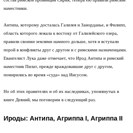
наместники.
Антипа, которому досталась Галилея и Заиорданье, и Филипп,
область которого лежала к востоку от Галилейского озера,
правили своими землями намного дольше, хотя и вступали
порой в конфликты друг с другом и с римскими назначенцами.
Евангелист Лука даже отмечает, что Ирод Антипа и римский
наместник Пилат, прежде враждовавшие друг с другом,
помирились во время «суда» над Иисусом.
Но об этих правителях и об их наследниках, упомянутых в
книге Деяний, мы поговорим в следующий раз.
Ироды: Антипа, Агриппа I, Агриппа II