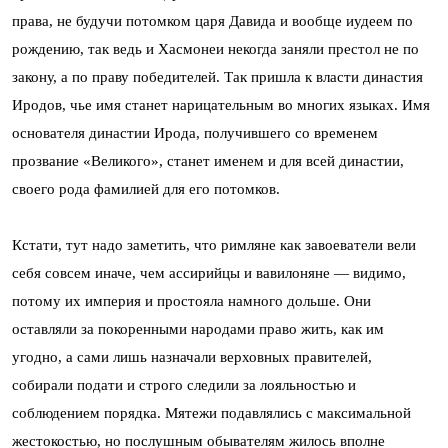
права, не будучи потомком царя Давида и вообще иудеем по
рождению, так ведь и Хасмонеи некогда заняли престол не по
закону, а по праву победителей. Так пришла к власти династия
Иродов, чье имя станет нарицательным во многих языках. Имя
основателя династии Ирода, получившего со временем
прозвание «Великого», станет именем и для всей династии,
своего рода фамилией для его потомков.
Кстати, тут надо заметить, что римляне как завоеватели вели
себя совсем иначе, чем ассирийцы и вавилоняне — видимо,
потому их империя и простояла намного дольше. Они
оставляли за покоренными народами право жить, как им
угодно, а сами лишь назначали верховных правителей,
собирали подати и строго следили за лояльностью и
соблюдением порядка. Мятежи подавлялись с максимальной
жестокостью, но послушным обывателям жилось вполне