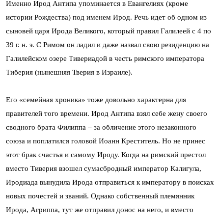
Именно Ирод Антипа упоминается в Евангелиях (кроме
истории Рождества) под именем Ирод. Речь идет об одном из
сыновей царя Ирода Великого, который правил Галилеей с 4 по
39 г. н. э. С Римом он ладил и даже назвал свою резиденцию на
Галилейском озере Тивериадой в честь римского императора
Тиберия (нынешняя Тверия в Израиле).
Его «семейная хроника» тоже довольно характерна для
правителей того времени. Ирод Антипа взял себе жену своего
сводного брата Филиппа – за обличение этого незаконного
союза и поплатился головой Иоанн Креститель. Но не принес
этот брак счастья и самому Ироду. Когда на римский престол
вместо Тиверия взошел сумасбродный император Калигула,
Иродиада вынудила Ирода отправиться к императору в поисках
новых почестей и званий. Однако собственный племянник
Ирода, Агриппа, тут же отправил донос на него, и вместо