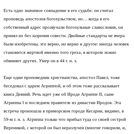
Есть одно значимое совпадение в его судьбе: он считал
проповедь апостолов богохульством, но… когда в его
собственный адрес прозвучали богохульные славословия, он
принял их без зазрения совести. Двойные стандарты не вчера
были изобретены, это верно, но верно и другое: иногда человек
становится жертвой именно того греха, в котором ложно
обвиняет других. Умер он в 44 г. н. э.
Еще один проповедник христианства, апостол Павел, тоже
беседовал с царем Агриппой, и об этом тоже рассказывает
книга Деяний. Речь идет уже об Ироде Агриппе II, сыне
Агриппы I и последнем правителе из династии Иродов. Эта
встреча произошла в приморском городе Кесарии, видимо, в
59-м г. н. э. Агриппа только что прибыл туда со своей сестрой
Вереникой, с которой он был неразлучен (многие говорили, и,