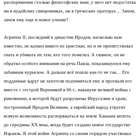
распоряжении столько философских книг, у него нет недостатка
ни в иудейских священниках, ни в греческих ораторах… Зачем,
зачем ему еще и новое учение?
Агриппа II, последний в династии Иродов, насколько нам
известно, не казнил никого из христиан, но и не препятствовал
гнать и убивать их тем, кто того пожелал. А главное, он не
обратил особого внимания на речь Павла, показавшуюся ему
забавным курьезом. А дальше всё пошло как-то не так… Его
подданные вдруг не захотели подчиняться ему и прогнали его
вместе с сестрой Вереникой в 66 г., накануне великой войны с
римлянами, в которой будут разрушены Иерусалим и храм,
построенный Иродом Великим, а еврейский народ утратит
всякую возможность распоряжаться на земле Ханаана вплоть
до середины XX века, когда будет создано новое государство
Израиль. В этой войне Агриппа со своим отрядом участвовал