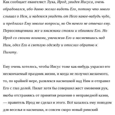
Как сообщает евангелист Лука,
Ирод, увидев Иисуса, очень
обрадовался, ибо давно желал видеть Его, потому что много
слышал о Нем, и надеялся увидеть от Него какое-нибудь чудо,
и предлагал Ему многие вопросы, но Он ничего не отвечал ему.
Первосвященники же и книжники стояли и обвиняли Его. Но
Ирод со своими воинами, уничижив Его и насмеявшись над
Ним, одел Его в светлую одежду и отослал обратно к
Пилату
.
Ему очень хотелось, чтобы Иисус тоже как-нибудь украсил его
нескончаемый праздник жизни, и когда не получил желаемого,
то, по крайней мере, развлекся насмешкой над Ним и отправил
Его с глаз долой. Пилат хотя бы совершил жест омовения рук,
якобы отстраняясь от принятия решения о неправедной казни,
— правитель Ирод не сделал и этого. Всё казалось ему поводом
для веселья и насмешки, и совсем скоро новый римский