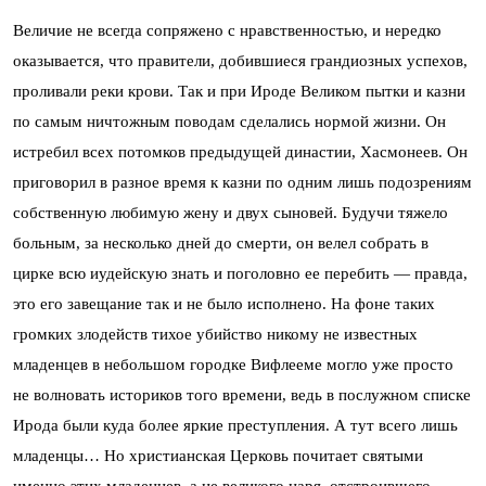
Величие не всегда сопряжено с нравственностью, и нередко
оказывается, что правители, добившиеся грандиозных успехов,
проливали реки крови. Так и при Ироде Великом пытки и казни
по самым ничтожным поводам сделались нормой жизни. Он
истребил всех потомков предыдущей династии, Хасмонеев. Он
приговорил в разное время к казни по одним лишь подозрениям
собственную любимую жену и двух сыновей. Будучи тяжело
больным, за несколько дней до смерти, он велел собрать в
цирке всю иудейскую знать и поголовно ее перебить — правда,
это его завещание так и не было исполнено. На фоне таких
громких злодейств тихое убийство никому не известных
младенцев в небольшом городке Вифлееме могло уже просто
не волновать историков того времени, ведь в послужном списке
Ирода были куда более яркие преступления. А тут всего лишь
младенцы… Но христианская Церковь почитает святыми
именно этих младенцев, а не великого царя, отстроившего