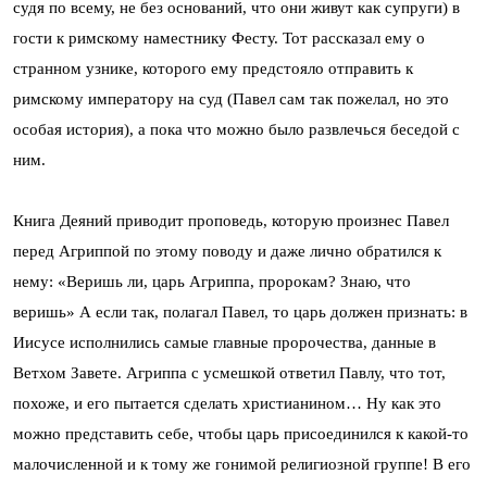
судя по всему, не без оснований, что они живут как супруги) в
гости к римскому наместнику Фесту. Тот рассказал ему о
странном узнике, которого ему предстояло отправить к
римскому императору на суд (Павел сам так пожелал, но это
особая история), а пока что можно было развлечься беседой с
ним.
Книга Деяний приводит проповедь, которую произнес Павел
перед Агриппой по этому поводу и даже лично обратился к
нему: «Веришь ли, царь Агриппа, пророкам? Знаю, что
веришь» А если так, полагал Павел, то царь должен признать: в
Иисусе исполнились самые главные пророчества, данные в
Ветхом Завете. Агриппа с усмешкой ответил Павлу, что тот,
похоже, и его пытается сделать христианином… Ну как это
можно представить себе, чтобы царь присоединился к какой-то
малочисленной и к тому же гонимой религиозной группе! В его