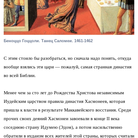
Беноццо Гоццоли. Танец Саломеи. 1461-1462
C этим стоило бы разобраться, но сначала надо понять, откуда
вообще взялись эти цари — пожалуй, самая странная династия
во всей Библии.
Менее чем за сто лет до Рождества Христова независимым
Иудейским царством правила династия Хасмонеев, которая
пришла к власти в результате Маккавейского восстания. Среди
прочих своих деяний Хасмонеи завоевали в конце II века
соседнюю страну Идумею (Эдом), а потом насильственно
обратили в иудаизм всех жителей этой страны, которых считали