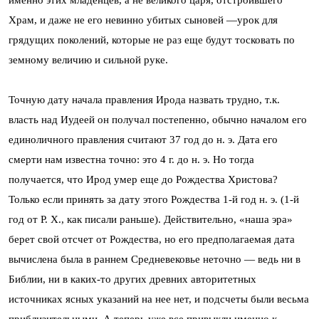
Храм, и даже не его невинно убитых сыновей —урок для
грядущих поколений, которые не раз еще будут тосковать по
земному величию и сильной руке.
Точную дату начала правления Ирода назвать трудно, т.к.
власть над Иудеей он получал постепенно, обычно началом его
единоличного правления считают 37 год до н. э. Дата его
смерти нам известна точно: это 4 г. до н. э. Но тогда
получается, что Ирод умер еще до Рождества Христова?
Только если принять за дату этого Рождества 1-й год н. э. (1-й
год от Р. Х., как писали раньше). Действительно, «наша эра»
берет свой отсчет от Рождества, но его предполагаемая дата
вычислена была в раннем Средневековье неточно — ведь ни в
Библии, ни в каких-то других древних авторитетных
источниках ясных указаний на нее нет, и подсчеты были весьма
приблизительными. А теперь уже все привыкли именно к