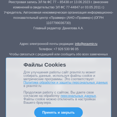
Реестровая запись ЭЛ № ФС 77 – 85438 от 13.06.2023 г. (внесение
изменений в свидетельство ЭЛ ФС 77-44847 от 03.05.2011 г.)
Учредитель: Автономная некоммерческая организация информационно-
познавательный центр «Правмир» (АНО «Правмир») (ОГРН
1107799036730)
Главный редактор: Данилова А.А.
Адрес электронной почты редакции:
info@pravmir.ru
Телефон: +7 926 530 96 05
Чтобы связаться с редакцией или сообщить обо всех замеченных
ошибках, воспользуйтесь
формой обратной связи
.
Файлы Cookies
Републикация материалов сайта в печатных изданиях (книгах, прессе)
Для улучшения работы сайт pravmir.ru может
возможна только с письменного разрешения редакции.
собирать данные, используя файлы cookie и
метрические программы. Это соответствует
Политике обработки и защиты персональных данных
в pravmir.ru
Продолжая работу с сайтом, Вы даете свое
согласие на обработку
персональных данных
.
Файлы cookie можно отключить в настройках
Мнение авторов статей портала может не совпадать с позицией
Вашего браузера.
редакции.
Принять и закрыть
Дизайн сайта -