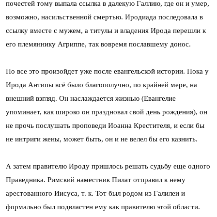
почестей тому выпала ссылка в далекую Галлию, где он и умер,
возможно, насильственной смертью. Иродиада последовала в
ссылку вместе с мужем, а титулы и владения Ирода перешли к
его племяннику Агриппе, так вовремя пославшему донос.
Но все это произойдет уже после евангельской истории. Пока у
Ирода Антипы всё было благополучно, по крайней мере, на
внешний взгляд. Он наслаждается жизнью (Евангелие
упоминает, как широко он праздновал свой день рождения), он
не прочь послушать проповеди Иоанна Крестителя, и если бы
не интриги жены, может быть, он и не велел бы его казнить.
А затем правителю Ироду пришлось решать судьбу еще одного
Праведника. Римский наместник Пилат отправил к нему
арестованного Иисуса, т. к. Тот был родом из Галилеи и
формально был подвластен ему как правителю этой области.