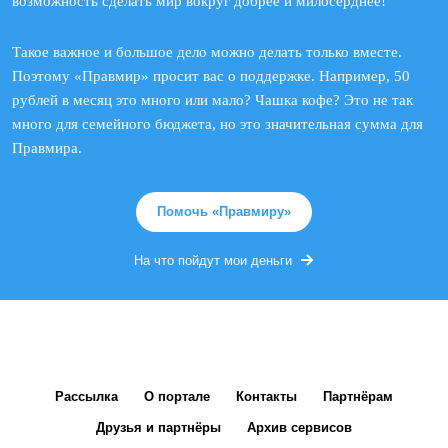
возможность сделать мир вокруг добрее и милосерднее!
Такое важное и большое дело можно делать только вместе.
Поэтому «Правмир» просит вас о поддержке. Например, 50
рублей в месяц это много или мало? Чашка кофе? Это не так
много для семейного бюджета, но это значительная сумма для
Правмира.
Помочь «Правмиру»
На что пойдут мои деньги
Рассылка
О портале
Контакты
Партнёрам
Друзья и партнёры
Архив сервисов