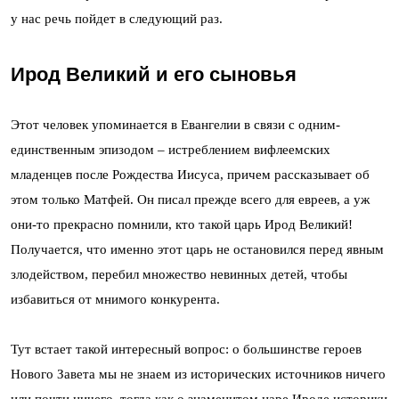
у нас речь пойдет в следующий раз.
Ирод Великий и его сыновья
Этот человек упоминается в Евангелии в связи с одним-
единственным эпизодом – истреблением вифлеемских
младенцев после Рождества Иисуса, причем рассказывает об
этом только Матфей. Он писал прежде всего для евреев, а уж
они-то прекрасно помнили, кто такой царь Ирод Великий!
Получается, что именно этот царь не остановился перед явным
злодейством, перебил множество невинных детей, чтобы
избавиться от мнимого конкурента.
Тут встает такой интересный вопрос: о большинстве героев
Нового Завета мы не знаем из исторических источников ничего
или почти ничего, тогда как о знаменитом царе Ироде историки