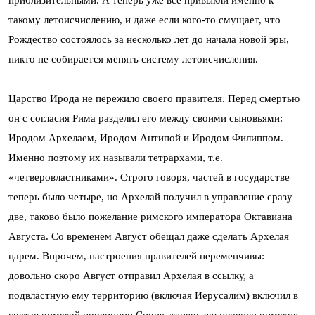
такому летоисчислению, и даже если кого-то смущает, что
Рождество состоялось за несколько лет до начала новой эры,
никто не собирается менять систему летоисчисления.
Царство Ирода не пережило своего правителя. Перед смертью
он с согласия Рима разделил его между своими сыновьями:
Иродом Архелаем, Иродом Антипой и Иродом Филиппом.
Именно поэтому их называли тетрархами, т.е.
«четверовластниками». Строго говоря, частей в государстве
теперь было четыре, но Архелай получил в управление сразу
две, таково было пожелание римского императора Октавиана
Августа. Со временем Август обещал даже сделать Архелая
царем. Впрочем, настроения правителей переменчивы:
довольно скоро Август отправил Архелая в ссылку, а
подвластную ему территорию (включая Иерусалим) включил в
состав римской провинции Сирия, теперь ею правили римские