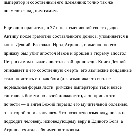
император и собственный его племянник точно так же
посмеются над ним самим.
Еще один правитель, в 37 г. н. э. сменивший своего дядю
Антипу после грамотно составленного доноса, упоминается в
книге Деяний. Его звали Ирод Агриппа, и именно по его
приказу был убит апостол Иаков и брошен в тюрьму апостол
Петр в самом начале апостольской проповеди. Книга Деяний
описывает и его собственную смерть: его языческие подданные
стали почитать его как бога (для язычника это вполне
нормальная форма лести, римские императоры так и вовсе
считались богами по своей должности), а он принял эти
почести — и ангел Божий поразил его мучительной болезнью,
от которой он и скончался. Что позволено язычнику, никак не
подходит человеку, исповедующему веру в Единого Бога, а
Агриппа считал себя именно таковым.