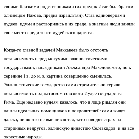
своими близкими родственниками (их предок Исав был братом-
близнецом Иакова, предка израильтян). Став единоверцами
иудеев, идумеи растворились в их среде, а знатные люди заняли
свое место среди знати иудейского царства.
Когда-то главной задачей Маккавеев было отстоять
независимость перед могучими эллинистическими
государствами, наследниками Александра Македонского, но к
середине I в. до н. э. картина совершенно сменилась.
Эллинистические государства сами стремительно теряли
независимость под натиском союзного Иудее государства —
Рима. Еще недавно иудеям казалось, что в лице римлян они
нашли идеальных помощников и покровителей: сами живут
далеко, ни во что не вмешиваются, зато наводят страх на
старинных недругов, эллинскую династию Селевкидов, и на все
окрестные народы.