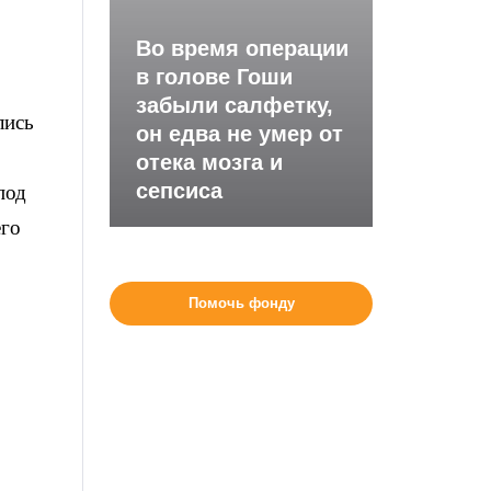
Во время операции
в голове Гоши
забыли салфетку,
лись
он едва не умер от
отека мозга и
сепсиса
под
его
Помочь фонду