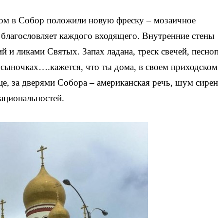
дом в Собор положили новую фреску – мозаичное
 благословляет каждого входящего. Внутренние стены
 и ликами Святых. Запах ладана, треск свечей, песно
осыночках….кажется, что ты дома, в своем приходском
ице, за дверями Собора – американская речь, шум сирен
ациональностей.