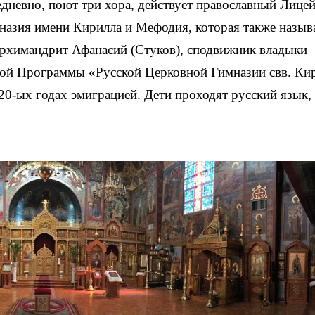
дневно, поют три хора, действует православный Лице
мназия имени Кирилла и Мефодия, которая также назыв
 архимандрит Афанасий (Стуков), сподвижник владыки
ной Программы «Русской Церковной Гимназии свв. Ки
20-ых годах эмиграцией. Дети проходят русский язык,