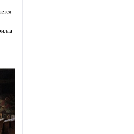
й
ается
рилла