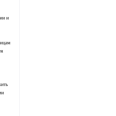
ии и
тицам
ея
жить
ми