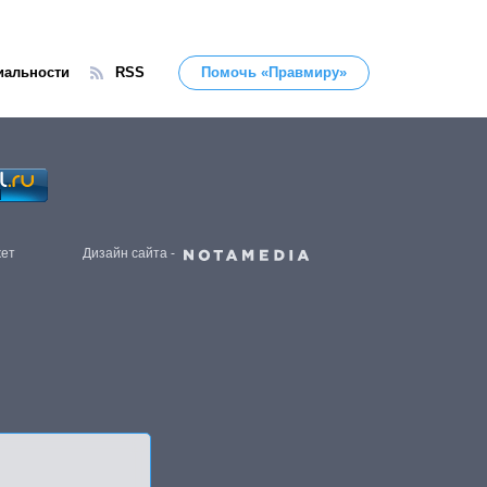
иальности
RSS
Помочь «Правмиру»
жет
Дизайн сайта -