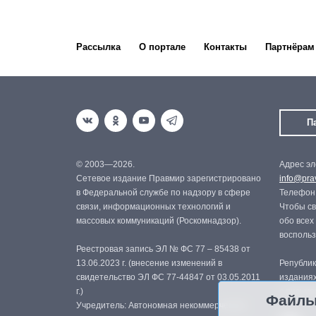
Рассылка
О портале
Контакты
Партнёрам
П
© 2003—2026.
Адрес эл
Сетевое издание Правмир зарегистрировано
info@prav
в Федеральной службе по надзору в сфере
Телефон:
связи, информационных технологий и
Чтобы св
массовых коммуникаций (Роскомнадзор).
обо всех
восполь
Реестровая запись ЭЛ № ФС 77 – 85438 от
13.06.2023 г. (внесение изменений в
Републик
свидетельство ЭЛ ФС 77-44847 от 03.05.2011
изданиях
г.)
с письме
Файлы
Учредитель: Автономная некоммерческая