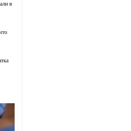
али в
 что
атка