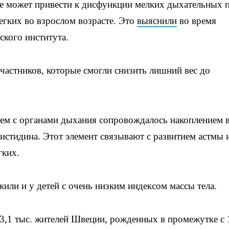
 может привести к дисфункции мелких дыхательных п
егких во взрослом возрасте. Это
выяснили
во время
кого института.
участников, которые смогли снизить лишний вес до
лем с органами дыхания сопровождалось накоплением 
истидина. Этот элемент связывают с развитием астмы 
гких.
ли и у детей с очень низким индексом массы тела.
 3,1 тыс. жителей Швеции, рожденных в промежутке с