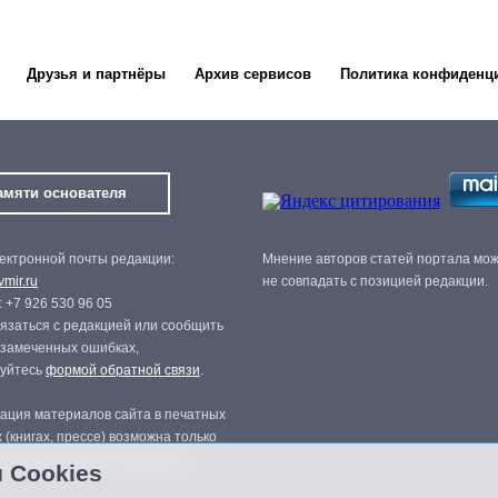
Друзья и партнёры
Архив сервисов
Политика конфиденц
амяти основателя
ектронной почты редакции:
Мнение авторов статей портала мо
mir.ru
не совпадать с позицией редакции.
 +7 926 530 96 05
язаться с редакцией или сообщить
 замеченных ошибках,
зуйтесь
формой обратной связи
.
ация материалов сайта в печатных
 (книгах, прессе) возможна только
нного разрешения редакции.
 Cookies