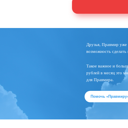
Друзья, Правмир уже 
возможность сделать 
Такое важное и больш
рублей в месяц это м
для Правмира.
Помочь «Правмиру