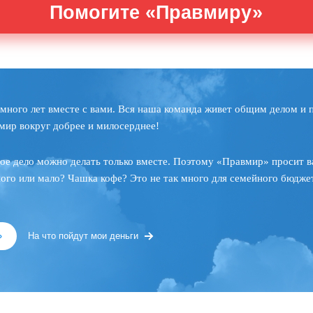
Помогите «Правмиру»
много лет вместе с вами. Вся наша команда живет общим делом и 
мир вокруг добрее и милосерднее!
ое дело можно делать только вместе. Поэтому «Правмир» просит в
ного или мало? Чашка кофе? Это не так много для семейного бюджет
»
На что пойдут мои деньги