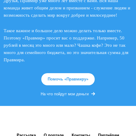
Друзья, Правмир уже много лет вместе с вами. Вся наша
команда живет общим делом и призванием - служение людям и
возможность сделать мир вокруг добрее и милосерднее!
Такое важное и большое дело можно делать только вместе.
Поэтому «Правмир» просит вас о поддержке. Например, 50
рублей в месяц это много или мало? Чашка кофе? Это не так
много для семейного бюджета, но это значительная сумма для
Правмира.
Помочь «Правмиру»
На что пойдут мои деньги
Рассылка
О портале
Контакты
Партнёрам