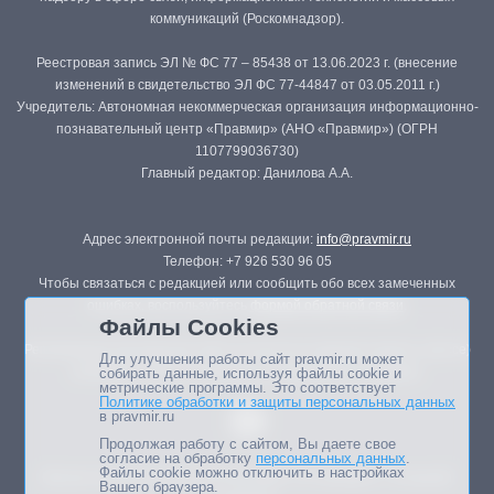
коммуникаций (Роскомнадзор).
Реестровая запись ЭЛ № ФС 77 – 85438 от 13.06.2023 г. (внесение
изменений в свидетельство ЭЛ ФС 77-44847 от 03.05.2011 г.)
Учредитель: Автономная некоммерческая организация информационно-
познавательный центр «Правмир» (АНО «Правмир») (ОГРН
1107799036730)
Главный редактор: Данилова А.А.
Адрес электронной почты редакции:
info@pravmir.ru
Телефон: +7 926 530 96 05
Чтобы связаться с редакцией или сообщить обо всех замеченных
ошибках, воспользуйтесь
формой обратной связи
.
Файлы Cookies
Републикация материалов сайта в печатных изданиях (книгах, прессе)
Для улучшения работы сайт pravmir.ru может
возможна только с письменного разрешения редакции.
собирать данные, используя файлы cookie и
метрические программы. Это соответствует
Политике обработки и защиты персональных данных
в pravmir.ru
Продолжая работу с сайтом, Вы даете свое
согласие на обработку
персональных данных
.
Файлы cookie можно отключить в настройках
Мнение авторов статей портала может не совпадать с позицией
Вашего браузера.