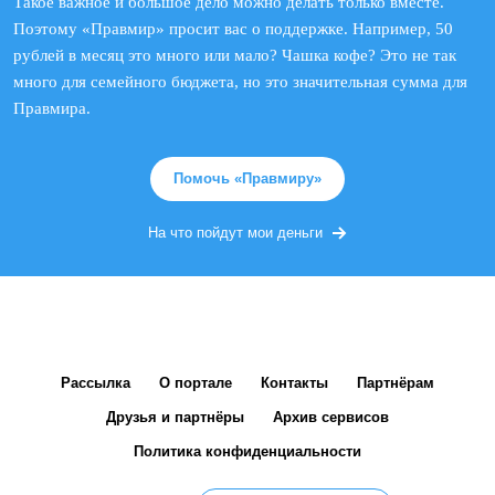
Такое важное и большое дело можно делать только вместе.
Поэтому «Правмир» просит вас о поддержке. Например, 50
рублей в месяц это много или мало? Чашка кофе? Это не так
много для семейного бюджета, но это значительная сумма для
Правмира.
Помочь «Правмиру»
На что пойдут мои деньги
Рассылка
О портале
Контакты
Партнёрам
Друзья и партнёры
Архив сервисов
Политика конфиденциальности