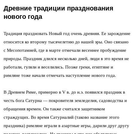
Древние традиции празднования
нового года
Традиция праздновать Новый год очень древняя. Ее зарождение
относится ко второму тысячелетию до нашей эры. Оно связано
с Месопотамией, где в марте отмечали весеннее пробуждение
природы. Праздник длился несколько дней, люди в это время не
работали, гуляли и веселились. Позже греки, египтяне и
римляне тоже начали отмечать наступление нового года.
В Древнем Риме, примерно в V в. до н.э. появился праздник в
честь бога Сатурна — покровителя земледелия, садоводства и
обращения времен. Он также считался защитником
страждущих. Во время Сатурналий (таково название этого
праздника) римляне играли в азартные игры, дарили друг другу