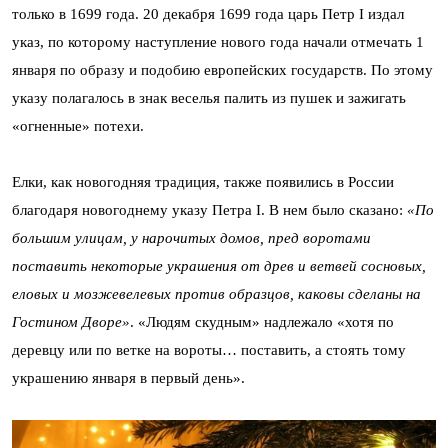
только в 1699 года. 20 декабря 1699 года царь Петр I издал
указ, по которому наступление нового года начали отмечать 1
января по образу и подобию европейских государств. По этому
указу полагалось в знак веселья палить из пушек и зажигать
«огненные» потехи.
Елки, как новогодняя традиция, также появились в России
благодаря новогоднему указу Петра I. В нем было сказано:
«По
большим улицам, у нарочитых домов, пред воротами
поставить некоторые украшения от древ и ветвей сосновых,
еловых и мозжевелевых против образцов, каковы сделаны на
Гостином Дворе»
. «Людям скудным» надлежало «хотя по
деревцу или по ветке на вороты… поставить, а стоять тому
украшению января в первый день».