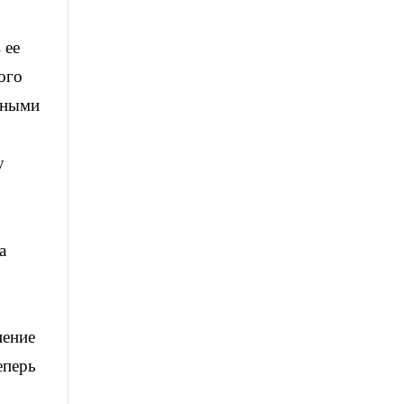
 ее
ого
нными
у
а
нение
еперь