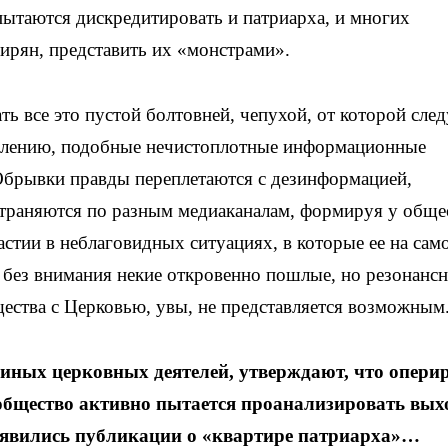
ытаются дискредитировать и патриарха, и многих
ирян, представить их «монстрами».
ь все это пустой болтовней, чепухой, от которой след
жалению, подобные нечистоплотные информационные
Обрывки правды переплетаются с дезинформацией,
траняются по разным медиаканалам, формируя у обще
астии в неблаговидных ситуациях, в которые ее на сам
ь без внимания некие откровенно пошлые, но резонанс
щества с Церковью, увы, не представляется возможным
иных церковных деятелей, утверждают, что опери
 общество активно пытается проанализировать вых
появились публикации о «квартире патриарха»…