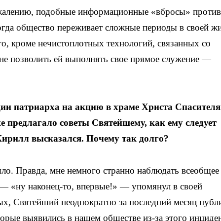
ожалению, подобные информационные «вбросы» против
огда общество переживает сложные периоды в своей ж
го, кроме нечистоплотных технологий, связанных со
не позволить ей выполнять свое прямое служение —
ии патриарха на акцию в храме Христа Спасителя
е предлагало советы Святейшему, как ему следует
Кирилл высказался. Почему так долго?
ыло. Правда, мне немного странно наблюдать всеобщее
 — «ну наконец-то, впервые!» — упомянул в своей
ых, Святейший неоднократно за последний месяц публ
орые выявились в нашем обществе из-за этого инциден