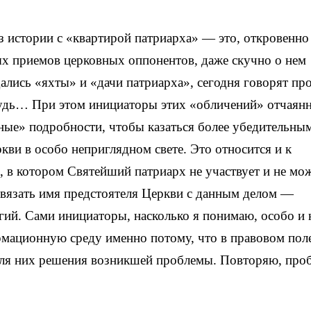
из истории с «квартирой патриарха» — это, откровенно
ых приемов церковных оппонентов, даже скучно о нем
ались «яхты» и «дачи патриарха», сегодня говорят пр
будь… При этом инициаторы этих «обличений» отчаян
ные» подробности, чтобы казаться более убедительны
кви в особо неприглядном свете. Это относится и к
, в котором Святейший патриарх не участвует и не мо
связать имя предстоятеля Церкви с данным делом —
ий. Сами инициаторы, насколько я понимаю, особо и 
рмационную среду именно потому, что в правовом пол
для них решения возникшей проблемы. Повторяю, про