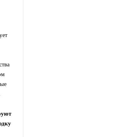
ует
ства
ом
ные
.
руют
одку