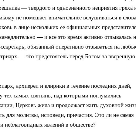
грешника — твердого и однозначного неприятия греха 
икому не помешает внимательнее вслушиваться в слов
рковь в лице нескольких ее официальных представител
замедлительно — и все это время активно отзывалась н
-секретарь, обязанный оперативно отзываться на любы
триарх — это предстоятель перед Богом за вверенную
риарх, архиереи и клирики в течение последних дней,
 тех самых святынь, над которыми поглумились
кации, Церковь жила и продолжает жить духовной жиз
 для молитвы, исповеди, причастия. Это ли не самая
и неблаговидных явлений в обществе?