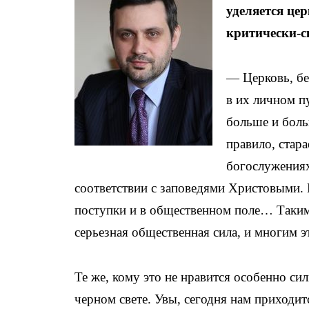
уделяется це
критически-с
— Церковь, бе
в их личном пу
больше и боль
правило, стар
богослужениях
соответствии с заповедями Христовыми. И
поступки и в общественном поле… Таким 
серьезная общественная сила, и многим эт
Те же, кому это не нравится особенно си
черном свете. Увы, сегодня нам приходи