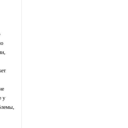
о
но
ми,
жет
не
е у
блемы,