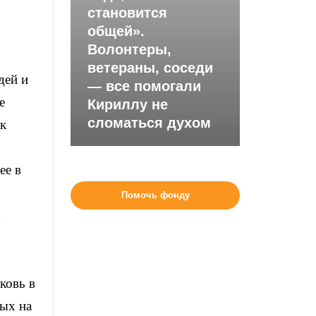
становится
общей».
Волонтеры,
ветераны, соседи
дей и
— все помогали
е
Кириллу не
сломаться духом
ак
ее в
Помочь фонду
ковь в
ных на