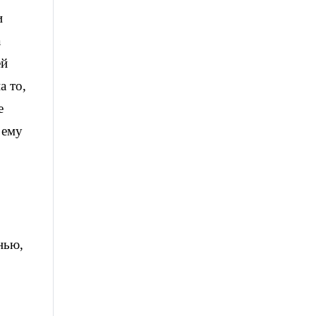
и
а
ей
а то,
е
 ему
нью,