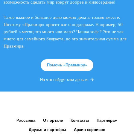
возможность сделать мир вокруг добрее и милосерднее!
Такое важное и большое дело можно делать только вместе.
Поэтому «Правмир» просит вас о поддержке. Например, 50
рублей в месяц это много или мало? Чашка кофе? Это не так
много для семейного бюджета, но это значительная сумма для
Правмира.
Помочь «Правмиру»
На что пойдут мои деньги
Рассылка
О портале
Контакты
Партнёрам
Друзья и партнёры
Архив сервисов