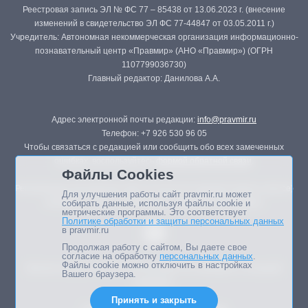
Реестровая запись ЭЛ № ФС 77 – 85438 от 13.06.2023 г. (внесение
изменений в свидетельство ЭЛ ФС 77-44847 от 03.05.2011 г.)
Учредитель: Автономная некоммерческая организация информационно-
познавательный центр «Правмир» (АНО «Правмир») (ОГРН
1107799036730)
Главный редактор: Данилова А.А.
Адрес электронной почты редакции:
info@pravmir.ru
Телефон: +7 926 530 96 05
Чтобы связаться с редакцией или сообщить обо всех замеченных
ошибках, воспользуйтесь
формой обратной связи
.
Файлы Cookies
Републикация материалов сайта в печатных изданиях (книгах, прессе)
Для улучшения работы сайт pravmir.ru может
возможна только с письменного разрешения редакции.
собирать данные, используя файлы cookie и
метрические программы. Это соответствует
Политике обработки и защиты персональных данных
в pravmir.ru
Продолжая работу с сайтом, Вы даете свое
согласие на обработку
персональных данных
.
Файлы cookie можно отключить в настройках
Мнение авторов статей портала может не совпадать с позицией
Вашего браузера.
редакции.
Принять и закрыть