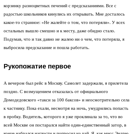
корзинку разноцветных печений с предсказаниями. Все с
радостью школьников кинулись их открывать. Мне досталось
какое-то странное: «Не жалейте о том, что потеряли». У всех
остальных вышло смешно и к месту, даже обидно стало.
Подумав, что и так давно не жалею ни о чем, что потеряла, я
выбросила предсказание и пошла работать.
Рукопожатие первое
А вечером был рейс в Москву. Самолет задержали, я прилетела
поздно. С возмущением отказалась от официального
Домодедовского «такси за 100 баксов» и неосмотрительно села
к частнику. Пока ехали, несмотря на ночь, умудрились попасть
в пробку. Водитель, которого я уже проклинала за то, что во
всей Москве он постарался найти один-единственный затор, в
конце набрался наглости и попросил на чай. Я, как мисс Эндрю