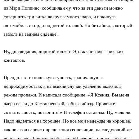
из Мэри Поппинс, сообщила ему, что за эти деньги можно
совершить три витка вокруг земного шара, и покинула
автомобиль с гордо поднятой головой. Но без айпэда, который
забыла на заднем сиденье.
Ну, до свидания, дорогой гаджет. Это ж частник – никаких
контактов.
Преодолев техническую тупость, граничащую с
непроходимостью, я на всякий случай удаленно включила
режим пропажи. И написала сообщение: «Я Ксения, Вы меня
вчера везли до Кастанаевской, забыла айпэд. Проявите
сознательность, позвоните!» И телефон оставила. Ну, мало ли.
Надо надеяться на хорошее. Но все мои надежды на хорошее,
как показал сервис определения геопозиции, на следующий же
день уехали в Брянскую область. «Наверное, продал сразу», –