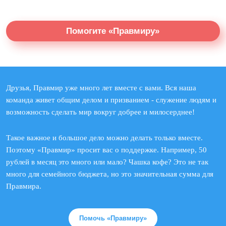
Помогите «Правмиру»
Друзья, Правмир уже много лет вместе с вами. Вся наша
команда живет общим делом и призванием - служение людям и
возможность сделать мир вокруг добрее и милосерднее!
Такое важное и большое дело можно делать только вместе.
Поэтому «Правмир» просит вас о поддержке. Например, 50
рублей в месяц это много или мало? Чашка кофе? Это не так
много для семейного бюджета, но это значительная сумма для
Правмира.
Помочь «Правмиру»