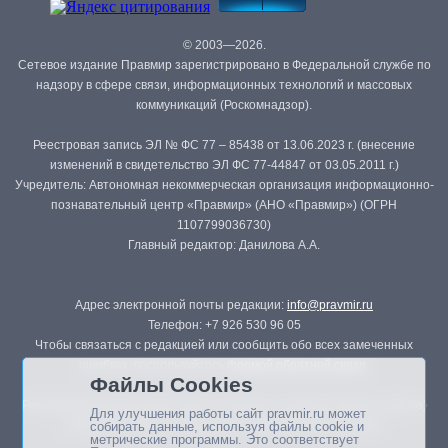
© 2003—2026.
Сетевое издание Правмир зарегистрировано в Федеральной службе по
надзору в сфере связи, информационных технологий и массовых
коммуникаций (Роскомнадзор).
Реестровая запись ЭЛ № ФС 77 – 85438 от 13.06.2023 г. (внесение
изменений в свидетельство ЭЛ ФС 77-44847 от 03.05.2011 г.)
Учредитель: Автономная некоммерческая организация информационно-
познавательный центр «Правмир» (АНО «Правмир») (ОГРН
1107799036730)
Главный редактор: Данилова А.А.
Адрес электронной почты редакции:
info@pravmir.ru
Телефон: +7 926 530 96 05
Чтобы связаться с редакцией или сообщить обо всех замеченных
ошибках, воспользуйтесь
формой обратной связи
.
Файлы Cookies
Републикация материалов сайта в печатных изданиях (книгах, прессе)
Для улучшения работы сайт pravmir.ru может
возможна только с письменного разрешения редакции.
собирать данные, используя файлы cookie и
метрические программы. Это соответствует