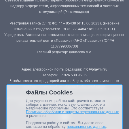
Сетевое издание Правмир зарегистрировано в Федеральной службе по
надзору в сфере связи, информационных технологий и массовых
коммуникаций (Роскомнадзор).
Реестровая запись ЭЛ № ФС 77 – 85438 от 13.06.2023 г. (внесение
изменений в свидетельство ЭЛ ФС 77-44847 от 03.05.2011 г.)
Учредитель: Автономная некоммерческая организация информационно-
познавательный центр «Правмир» (АНО «Правмир») (ОГРН
1107799036730)
Главный редактор: Данилова А.А.
Адрес электронной почты редакции:
info@pravmir.ru
Телефон: +7 926 530 96 05
Чтобы связаться с редакцией или сообщить обо всех замеченных
ошибках, воспользуйтесь
формой обратной связи
.
Файлы Cookies
Републикация материалов сайта в печатных изданиях (книгах, прессе)
Для улучшения работы сайт pravmir.ru может
возможна только с письменного разрешения редакции.
собирать данные, используя файлы cookie и
метрические программы. Это соответствует
Политике обработки и защиты персональных данных
в pravmir.ru
Продолжая работу с сайтом, Вы даете свое
согласие на обработку
персональных данных
.