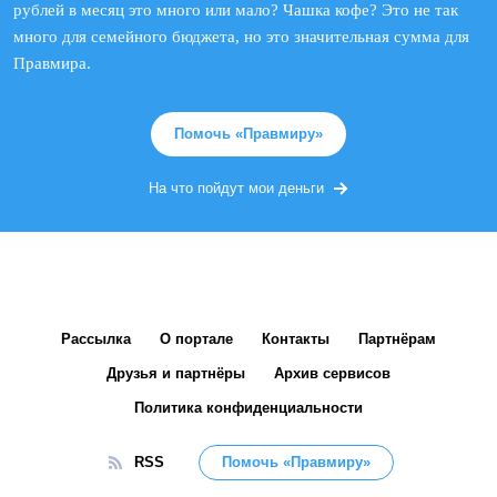
рублей в месяц это много или мало? Чашка кофе? Это не так
много для семейного бюджета, но это значительная сумма для
Правмира.
Помочь «Правмиру»
На что пойдут мои деньги
Рассылка
О портале
Контакты
Партнёрам
Друзья и партнёры
Архив сервисов
Политика конфиденциальности
RSS
Помочь «Правмиру»