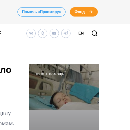
Помочь «Правмиру»
Фонд
EN
ало
НУЖНА ПОМОЩЬ
делу
омам.