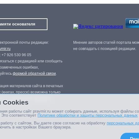
амяти основателя
ектронной почты редакции:
Мнение авторов статей портала мо
mir.ru
не совпадать с позицией редакции.
 +7 926 530 96 05
язаться с редакцией или сообщить
 замеченных ошибках,
зуйтесь
формой обратной связи
.
ация материалов сайта в печатных
 (книгах, прессе) возможна только
нного разрешения редакции.
 Cookies
ния работы сайт pravmir.ru может собирать данные, используя файлы co
 Это соответствует
Политике обработки и защиты персональных данных
работу с сайтом, Вы даете свое согласие на обработку
персональных д
ючить в настройках Вашего браузера.
При