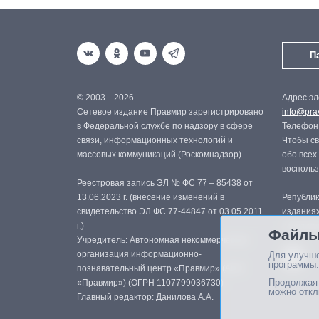
П
© 2003—2026.
Адрес эл
Сетевое издание Правмир зарегистрировано
info@prav
в Федеральной службе по надзору в сфере
Телефон:
связи, информационных технологий и
Чтобы св
массовых коммуникаций (Роскомнадзор).
обо всех
восполь
Реестровая запись ЭЛ № ФС 77 – 85438 от
13.06.2023 г. (внесение изменений в
Републик
свидетельство ЭЛ ФС 77-44847 от 03.05.2011
изданиях
г.)
с письме
Файлы
Учредитель: Автономная некоммерческая
организация информационно-
Для улучше
программы.
познавательный центр «Правмир» (АНО
Продолжая 
«Правмир») (ОГРН 1107799036730)
можно откл
Главный редактор: Данилова А.А.