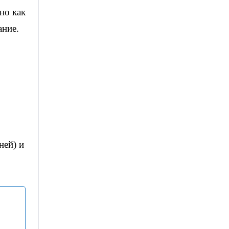
но как
ание.
ней) и