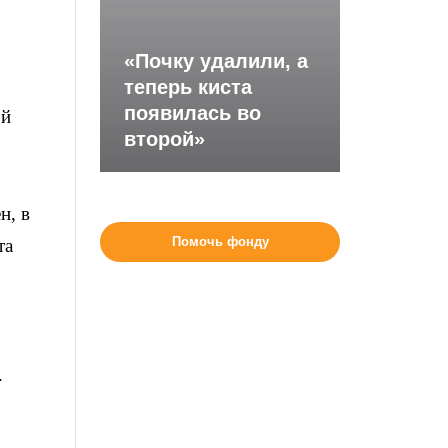
«Почку удалили, а
теперь киста
появилась во
ой
второй»
н, в
Помочь фонду
та
.