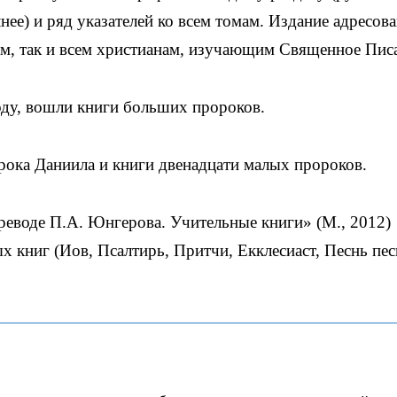
ее) и ряд указателей ко всем томам. Издание адресова
ам, так и всем христианам, изучающим Священное Пис
оду, вошли книги больших пророков.
орока Даниила и книги двенадцати малыx пророков.
ереводе П.А. Юнгерова. Учительные книги» (М., 2012)
 книг (Иов, Псалтирь, Притчи, Екклесиаст, Песнь пес