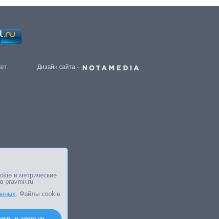
жет
Дизайн сайта -
okie и метрические
в pravmir.ru
анных
. Файлы cookie
нять и закрыть