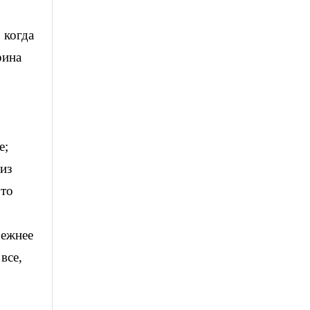
 когда
рина
е;
 из
 то
режнее
все,