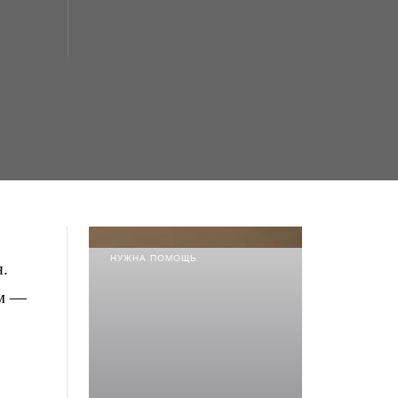
НУЖНА ПОМОЩЬ
я.
ям —