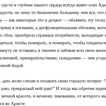
где-то в глубине нашего сердца всегда живет плач Ад
адости, по чему-то бесконечно большему чем все, что 
м — как некоторые это и делают — объявить эту тоску
принц в изгнании, а дисфункциональная обезьяна, кото
о сбоя, приобрела странные потребности, выходящие 
диться, чтобы пожирать, и пожирать, чтобы плодитьс
 минуту не оставаясь в тишине и забивая всю свою жизн
олитикой, препирательствами, скандалами — чем угод
своей бедой.
 дать волю слезам и оплакать свою горькую потерю: 
, раю, прекрасный мой раю!” И тогда мы обретем над
и вечной красоте, и вечному ликованию, от которого м
ся во Христе.