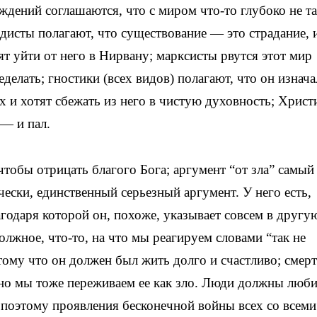
ждений соглашаются, что с миром что-то глубоко не та
дисты полагают, что существование — это страдание, 
ят уйти от него в Нирвану; марксисты рвутся этот мир
еделать; гностики (всех видов) полагают, что он изнач
х и хотят сбежать из него в чистую духовность; Христ
 — и пал.
тобы отрицать благого Бога; аргумент “от зла” самый
чески, единственный серьезный аргумент. У него есть,
годаря которой он, похоже, указывает совсем в другу
должное, что-то, на что мы реагируем словами “так не
ому что он должен был жить долго и счастливо; смер
 но мы тоже переживаем ее как зло. Люди должны люб
 поэтому проявления бесконечной войны всех со всеми