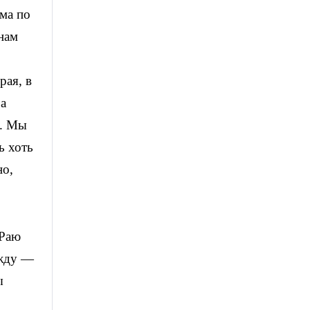
ама по
нам
рая, в
за
я. Мы
ь хоть
но,
“Раю
ежду —
ы