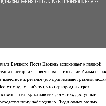
редназначения отпал. Как произошло это
ачале Великого Поста Церковь вспоминает о главной
гедии в истории человечества — изгнании Адама из ра
ь известное изречение (его приписывают разным люд
Честертону, то Нибуру), что первородный грех —
нственный из христианских догматов, доступный
осредственному наблюдению. Люди самых разных