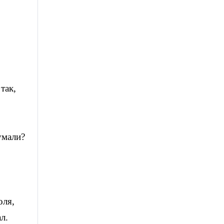
так,
умали?
оля,
л.