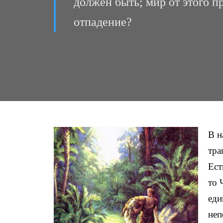
должен быть; мир от этого п
отпадение?
В н
тра
Ест
то 
еди
неп