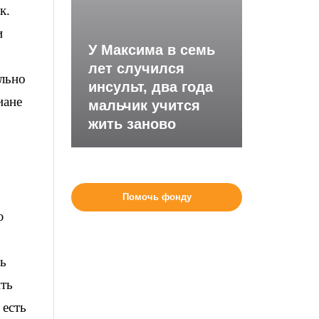
к.
и
У Максима в семь
лет случился
ально
инсульт, два года
иане
мальчик учится
жить заново
Помочь фонду
ю
ть
ить
 есть