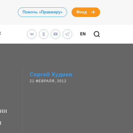
Помочь «Правмиру»
Фонд
EN
Сергей Худиев
21 ФЕВРАЛЯ, 2012
нии
н