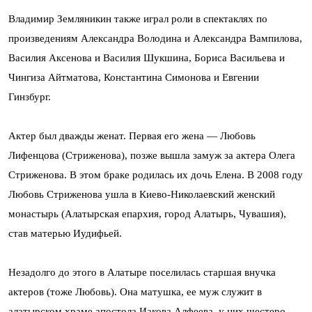
Владимир Земляникин также играл роли в спектаклях по
произведениям Александра Володина и Александра Вампилова,
Василия Аксенова и Василия Шукшина, Бориса Васильева и
Чингиза Айтматова, Константина Симонова и Евгении
Гинзбург.
Актер был дважды женат. Первая его жена — Любовь
Лифенцова (Стриженова), позже вышла замуж за актера Олега
Стриженова. В этом браке родилась их дочь Елена. В 2008 году
Любовь Стриженова ушла в Киево-Николаевский женский
монастырь (Алатырская епархия, город Алатырь, Чувашия),
став матерью Иудифьей.
Незадолго до этого в Алатыре поселилась старшая внучка
актеров (тоже Любовь). Она матушка, ее муж служит в
алатырском храме апостола Иакова Алфеева, у них шестеро