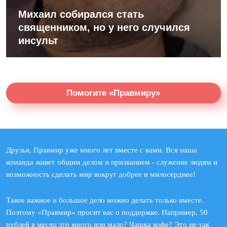
Михаил собирался стать
священником, но у него случился
инсульт
Помогите «Правмиру»
Друзья, Правмир уже много лет вместе с вами. Вся наша
команда живет общим делом и призванием - служение людям и
возможность сделать мир вокруг добрее и милосерднее!
Такое важное и большое дело можно делать только вместе.
Поэтому «Правмир» просит вас о поддержке. Например, 50
рублей в месяц это много или мало? Чашка кофе? Это не так